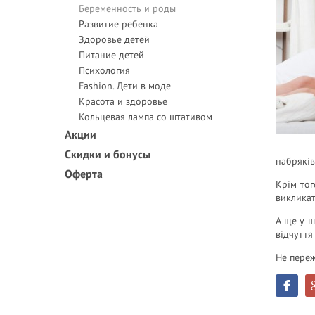
Беременность и роды
Развитие ребенка
Здоровье детей
Питание детей
Психология
Fashion. Дети в моде
Красота и здоровье
Кольцевая лампа со штативом
Акции
Скидки и бонусы
набряків
Оферта
Крім тог
викликат
А ще у ш
відчуття
Не переж