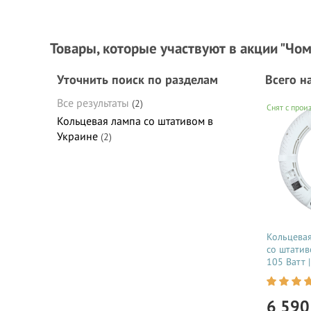
Товары, которые участвуют в акции "Чому
Уточнить поиск по разделам
Всего н
Все результаты
(2)
Снят с прои
Кольцевая лампа со штативом в
Украине
(2)
Кольцевая
со штати
105 Ватт 
для тик то
косметоло
видеосъем
6 59