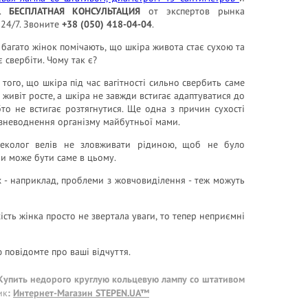
ь.
БЕСПЛАТНАЯ КОНСУЛЬТАЦИЯ
от экспертов рынка
 24/7. Звоните
+38 (050) 418-04-04
.
і багато жінок помічають, що шкіра живота стає сухою та
 свербіти. Чому так є?
того, що шкіра під час вагітності сильно свербить саме
: живіт росте, а шкіра не завжди встигає адаптуватися до
бто не встигає розтягнутися. Ще одна з причин сухості
 зневоднення організму майбутньої мами.
неколог велів не зловживати рідиною, щоб не було
іри може бути саме в цьому.
их - наприклад, проблеми з жовчовиділення - теж можуть
хість жінка просто не звертала уваги, то тепер неприємні
ю повідомте про ваші відчуття.
 Купить недорого круглую кольцевую лампу со штативом
ик
:
Интернет-Магазин STEPEN.UA™