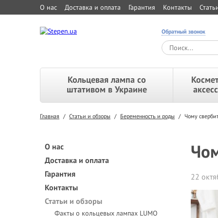
О нас
Доставка и оплата
Гарантия
Контакты
Стать
Обратный звонок
Кольцевая лампа со
Космет
штативом в Украине
аксес
Главная
/
Статьи и обзоры
/
Беременность и роды
/
Чому свербить
Чом
О нас
Доставка и оплата
Гарантия
22 октя
Контакты
Статьи и обзоры
Факты о кольцевых лампах LUMO