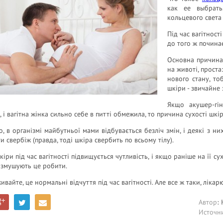
как ее выбрат
кольцевого света
Під час вагітност
до того ж починає
Основна причина 
на животі, проста
нового стану, то
шкіри - звичайне
Якщо акушер-гі
, і вагітна жінка сильно себе в питті обмежила, то причина сухості шк
о, в організмі майбутньої мами відбувається безліч змін, і деякі з н
и свербіж (правда, тоді шкіра свербить по всьому тілу).
кіри під час вагітності підвищується чутливість, і якщо раніше на її су
 змушують це робити.
ивайте, це нормальні відчуття під час вагітності. Але все ж таки, лікар
Автор
:
Источн