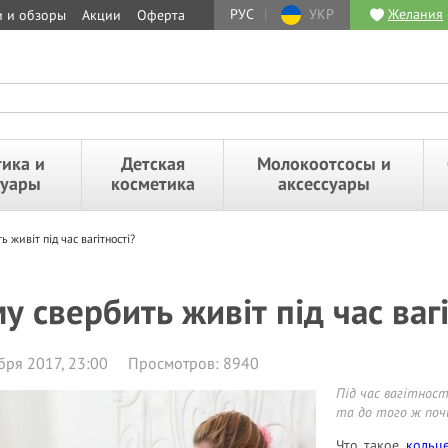
РУС
|
УКР
Желания
и и обзоры
Акции
Оферта
ика и
Детская
Молокоотсосы и
суары
косметика
аксессуары
 живіт під час вагітності?
у свербить живіт під час вагі
бря 2017, 23:00
Просмотров: 8940
Під час вагітнос
та до того ж почи
Что такое
кольц