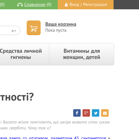
(0)
Сравнение
(0)
Вход / Регистрация
Ваша корзина
Пока пуста
Средства личной
Витамины для
гигиены
женщин, детей
тності?
ті багато жінок помічають, що шкіра живота стає сухою
нає свербіти. Чому так є?
евая лампа со штативом, диаметром 45 сантиметров
и