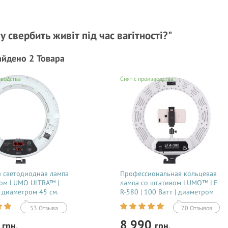
 свербить живіт під час вагітності?"
айдено 2 Товара
зводства
Снят с производства
 светодиодная лампа
Профессиональная кольцевая
вом LUMO ULTRA™ |
лампа со штативом LUMO™ LF
| диаметром 45 см.
R-580 | 100 Ватт | диаметром
ка, визажиста,
45 см. для тик тока, фото,
53 Отзыва
70 Отзывов
га, блогера, фото,
видеосъемки, блогеров,
ки купить недорого
визажиста купить недорого в
0
8 990
грн.
грн.