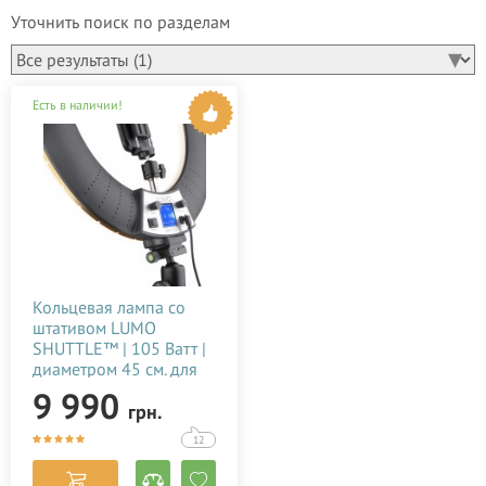
Уточнить поиск по разделам
Есть в наличии!
Кольцевая лампа со
штативом LUMO
SHUTTLE™ | 105 Ватт |
диаметром 45 см. для
тик тока, селфи, фото,
9 990
грн.
видео, блогеров,
визажиста купить
12
недорого в Украине
(Киеве) 15082022