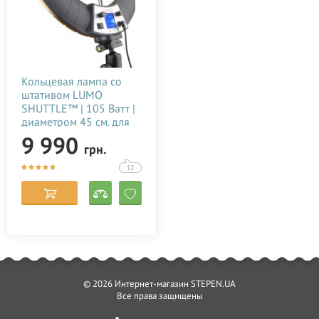
Кольцевая лампа со
штативом LUMO
SHUTTLE™ | 105 Ватт |
диаметром 45 см. для
тик тока, селфи, фото,
9 990
грн.
видео, блогеров,
визажиста купить
12
недорого в Украине
(Киеве) 15082022
© 2026 Интернет-магазин STEPEN.UA
Все права защищены