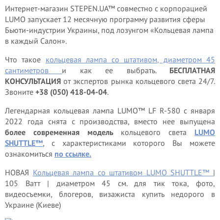
Интернет-магазин STEPEN.UA™ совместно с корпорацией
LUMO запускает 12 месячную программу развития сферы
Бьюти-индустрии Украины, под лозунгом «Кольцевая лампа
в каждый Салон».
Что такое
кольцевая лампа со штативом, диаметром 45
сантиметров
и как ее выбрать.
БЕСПЛАТНАЯ
КОНСУЛЬТАЦИЯ
от экспертов рынка кольцевого света 24/7.
Звоните
+38 (050) 418-04-04
.
Легендарная кольцевая лампа LUMO™ LF R-580 с января
2022 года снята с производства, вместо нее выпущена
более современная модель
кольцевого света
LUMO
SHUTTLE™
, с характеристиками которого Вы можете
ознакомиться
по ссылке.
НОВАЯ
Кольцевая лампа со штативом LUMO SHUTTLE™
|
105 Ватт | диаметром 45 см. для тик тока, фото,
видеосъемки, блогеров, визажиста купить недорого в
Украине (Киеве)