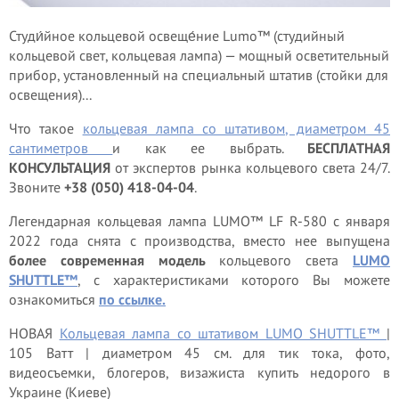
Студи́йное кольцевой освеще́ние Lumo™ (студийный
кольцевой свет, кольцевая лампа) — мощный осветительный
прибор, установленный на специальный штатив (стойки для
освещения)...
Что такое
кольцевая лампа со штативом, диаметром 45
сантиметров
и как ее выбрать.
БЕСПЛАТНАЯ
КОНСУЛЬТАЦИЯ
от экспертов рынка кольцевого света 24/7.
Звоните
+38 (050) 418-04-04
.
Легендарная кольцевая лампа LUMO™ LF R-580 с января
2022 года снята с производства, вместо нее выпущена
более современная модель
кольцевого света
LUMO
SHUTTLE™
, с характеристиками которого Вы можете
ознакомиться
по ссылке.
НОВАЯ
Кольцевая лампа со штативом LUMO SHUTTLE™
|
105 Ватт | диаметром 45 см. для тик тока, фото,
видеосъемки, блогеров, визажиста купить недорого в
Украине (Киеве)