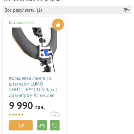
Есть в наличии!
Кольцевая лампа со
штативом LUMO
SHUTTLE™ | 105 Ватт |
диаметром 45 см. для
тик тока, селфи, фото,
9 990
грн.
видео, блогеров,
визажиста купить
12
недорого в Украине
(Киеве) 15082022