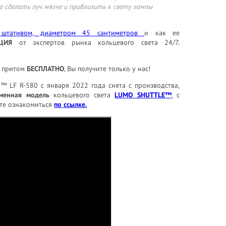
о сделать луч мягче и приблизить к свету лампы
 штативом, диаметром 45 сантиметров
и как ее
ЦИЯ
от экспертов рынка кольцевого света 24/7.
и притом
БЕСПЛАТНО
, Вы получите только у нас!
 LF R-580 с января 2022 года снята с производства,
менная модель
кольцевого света
LUMO SHUTTLE™
, с
те ознакомиться
по ссылке.