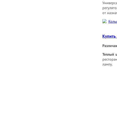
Универс
регулято
от назна
Купить 
Различаю
Теплый 
рестора
лампу.