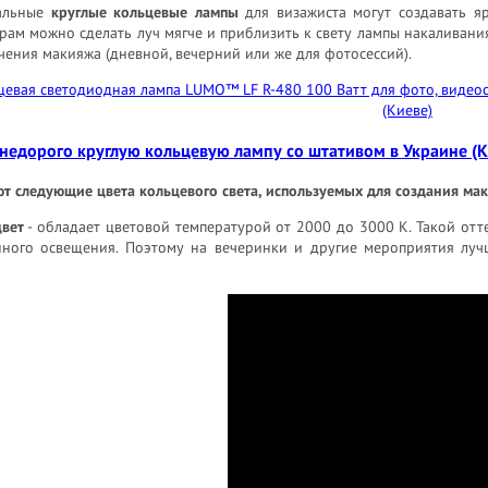
альные
круглые кольцевые лампы
для визажиста могут создавать я
рам можно сделать луч мягче и приблизить к свету лампы накаливан
чения макияжа (дневной, вечерний или же для фотосессий).
недорого круглую кольцевую лампу со штативом в Украине (К
т следующие цвета кольцевого света, используемых для создания ма
цвет
- обладает цветовой температурой от 2000 до 3000 К. Такой от
нного освещения. Поэтому на вечеринки и другие мероприятия луч