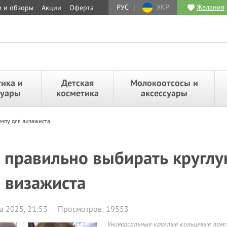
РУС
|
УКР
Желания
и и обзоры
Акции
Оферта
ика и
Детская
Молокоотсосы и
суары
косметика
аксессуары
мпу для визажиста
 правильно выбирать кругл
 визажиста
а 2025, 21:53
Просмотров: 19553
Универсальные круглые кольцевые лам