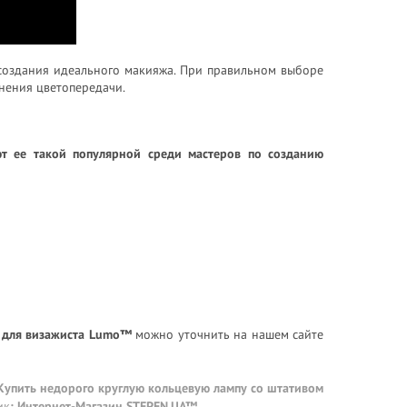
 создания идеального макияжа. При правильном выборе
нения цветопередачи.
т ее такой популярной среди мастеров по созданию
 для визажиста Lumo™
можно уточнить на нашем сайте
 Купить недорого круглую кольцевую лампу со штативом
ик
:
Интернет-Магазин STEPEN.UA™