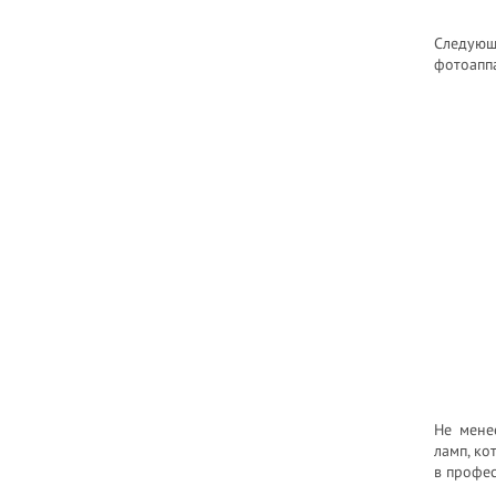
Следующи
фотоаппа
Не мене
ламп, ко
в профес