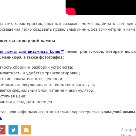
з этих характеристик, опытный визажист может подбирать свет, для
освещения легко создавать правильные линии, без асимметрии и изме
щества кольцевой лампы
ая лампа для визажиста Lumo™
имеет ряд плюсов, которые делаю
 маникюра, а также фотографов:
гкость сборки и разборки устройства;
мпактность и удобство транспортировки;
сокие показатели освещенности;
зможность регулировать оттенок светового луча;
еется специальный блок питания и аккумулятор;
ступная цена;
рантия двенадцать месяцев.
етальную информацию относительно характеристик
кольцевой лампы
a.
Автор
:
Источн