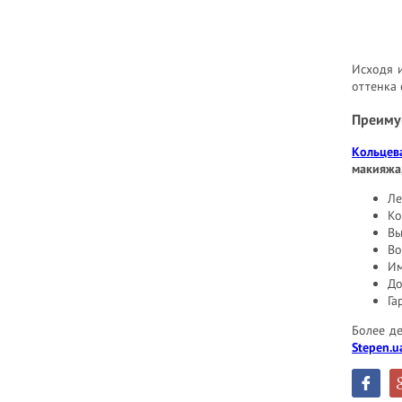
Исходя и
оттенка 
Преиму
Кольцев
макияжа,
Ле
Ко
Вы
Во
Им
До
Га
Более д
Stepen.u