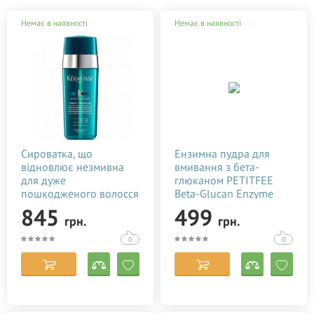
Немає в наявності
Немає в наявності
Сироватка, що
Ензимна пудра для
відновлює незмивна
вмивання з бета-
для дуже
глюканом PETITFEE
пошкодженого волосся
Beta-Glucan Enzyme
Kerastase Resistance
Powder Wash 80г
845
499
грн.
грн.
Therapist Renewal
Leave-in Serum 30 мл
0
0