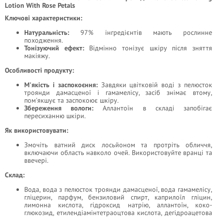
Lotion With Rose Petals
Ключові характеристики:
Натуральність:
97% інгредієнтів мають рослинне
походження.
Тонізуючий ефект:
Відмінно тонізує шкіру після зняття
макіяжу.
Особливості продукту:
М'якість і заспокоєння:
Завдяки цвітковій воді з пелюсток
троянди дамасценої і гамамелісу, засіб знімає втому,
пом'якшує та заспокоює шкіру.
Збереження вологи:
Аллантоїн в складі запобігає
пересиханню шкіри.
Як використовувати:
Змочіть ватний диск лосьйоном та протріть обличчя,
включаючи область навколо очей. Використовуйте вранці та
ввечері.
Склад:
Вода, вода з пелюсток троянди дамасценої, вода гамамелісу,
гліцерин, парфум, бензиловий спирт, каприлоїл гліцин,
лимонна кислота, гідроксид натрію, аллантоїн, коко-
глюкозид, етилендіамінтетраоцтова кислота, дегідроацетова