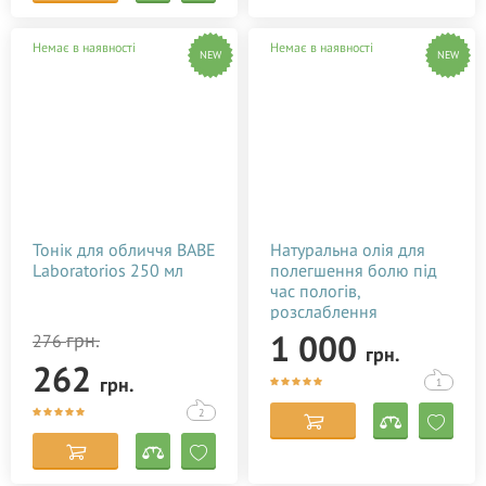
Немає в наявності
Немає в наявності
NEW
NEW
Тонік для обличчя BABE
Натуральна олія для
Laboratorios 250 мл
полегшення болю під
час пологів,
розслаблення
породіллі Baby Teva
1 000
грн.
276
грн.
Babybo Oil 50 мл
262
грн.
1
2