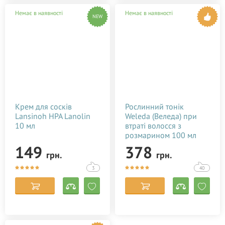
Немає в наявності
Немає в наявності
NEW
Крем для сосків
Рослинний тонік
Lansinoh HPA Lanolin
Weleda (Веледа) при
10 мл
втраті волосся з
розмарином 100 мл
149
378
грн.
грн.
3
40