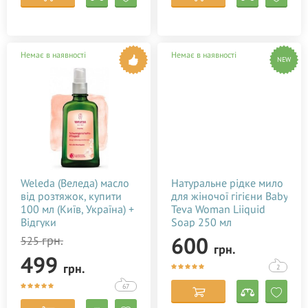
Немає в наявності
Немає в наявності
NEW
Weleda (Веледа) масло
Натуральне рідке мило
від розтяжок, купити
для жіночої гігієни Baby
100 мл (Київ, Україна) +
Teva Woman Liiquid
Відгуки
Soap 250 мл
600
грн.
525
грн.
499
грн.
2
67