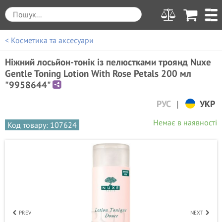
< Косметика та аксесуари
Ніжний лосьйон-тонік із пелюстками троянд Nuxe
Gentle Toning Lotion With Rose Petals 200 мл
"9958644"
|
РУС
УКР
Немає в наявності
Код товару: 107624
PREV
NEXT