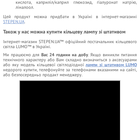
кислота, каприліл/каприл глюкозид, гіалуронат натрію,
ліналоол.
Цей продукт можна придбати в Україні в інтернет-магазині
STEPEN.UA
.
Також у нас можна купити кільцеву лампу зі штативом
Інтернет-магазин STEPEN.UA™ офіційний постачальник кільцевого
світла LUMO™ в Україні.
Ми працюємо для
Вас 24 години на добу
. Якщо виникли питання
технічного характеру або Вам складно визначиться з аксесуарами
або яку модель кільцевої світлодіодної
лампи зі штативом LUMO
недорого купити, телефонуйте за телефонами вказаними на сайті,
або безпосередньо продакт менеджеру.