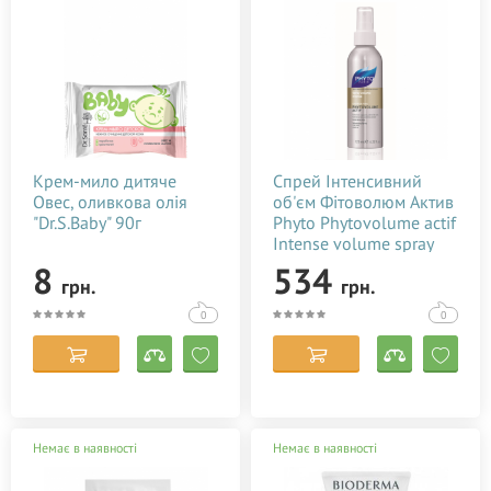
Крем-мило дитяче
Спрей Інтенсивний
Овес, оливкова олія
об'єм Фітоволюм Актив
"Dr.S.Baby" 90г
Phyto Phytovolume actif
Intense volume spray
125 мл
8
534
грн.
грн.
0
0
Немає в наявності
Немає в наявності