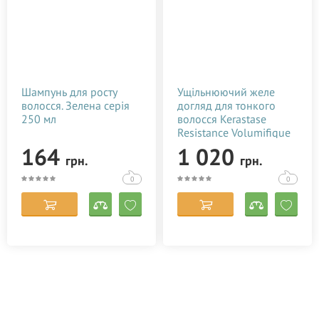
Шампунь для росту
Ущільнюючий желе
волосся. Зелена серія
догляд для тонкого
250 мл
волосся Kerastase
Resistance Volumifique
Thickening Effect Gel
164
1 020
грн.
грн.
Treatment 200 мл
0
0