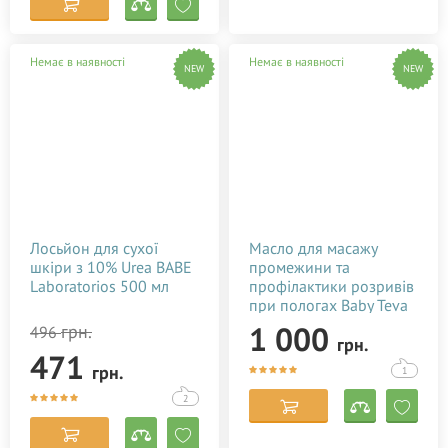
Немає в наявності
Немає в наявності
NEW
NEW
Лосьйон для сухої
Масло для масажу
шкіри з 10% Urea BABE
промежини та
Laboratorios 500 мл
профілактики розривів
при пологах Baby Teva
Peri Oil 100 мл
1 000
грн.
496
грн.
471
грн.
1
2