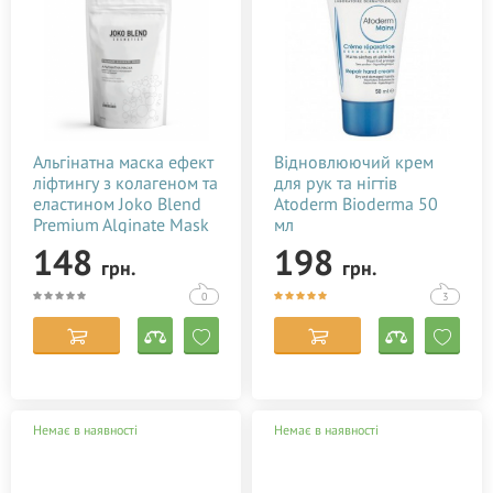
Альгінатна маска ефект
Відновлюючий крем
ліфтингу з колагеном та
для рук та нігтів
еластином Joko Blend
Atoderm Bioderma 50
Premium Alginate Mask
мл
100 г
148
198
грн.
грн.
0
3
Немає в наявності
Немає в наявності