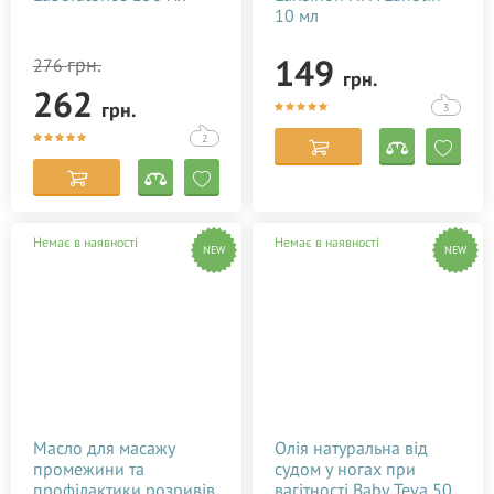
10 мл
149
грн.
276
грн.
262
грн.
3
2
Немає в наявності
Немає в наявності
NEW
NEW
Масло для масажу
Олія натуральна від
промежини та
судом у ногах при
профілактики розривів
вагітності Baby Teva 50