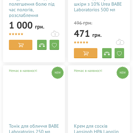
Mustela
полегшення болю під
шкіри з 10% Urea BABE
час пологів,
Laboratorios 500 мл
Noreva Laboratoires
розслаблення
NUXE
породіллі Baby Teva
1 000
грн.
496
грн.
Babybo Oil 50 мл
Palmer's
471
грн.
1
Petitfee & Koelf
2
PHYTO
SesDerma
Spitzner Arzneimittel
Немає в наявності
Немає в наявності
NEW
NEW
Styx Naturcosmetic
Urtekram
White Manrarin
Ziaja
Сибирское здоровье
Тонік для обличчя BABE
Крем для сосків
Laboratorios 250 мл
Lansinoh HPA Lanolin