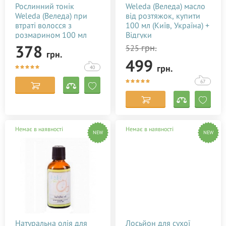
Joko Blend Cosmetics
Рослинний тонік
Weleda (Веледа) масло
Weleda (Веледа) при
від розтяжок, купити
Keenwell
втраті волосся з
100 мл (Київ, Україна) +
Kerastase
розмарином 100 мл
Відгуки
378
грн.
525
L'Erbolario
грн.
499
L'Oreal
грн.
40
LAINO
67
Lansinoh
Lierac
Немає в наявності
Немає в наявності
Madara
NEW
NEW
Mama Care
Mambino Organics
Maternea
Medela
Mr.Scrubber
Натуральна олія для
Лосьйон для сухої