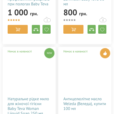
при пологах Baby Teva
мл
Peri Oil 100 мл
1 000
800
грн.
грн.
1
0
Немає в наявності
Немає в наявності
NEW
Натуральне рідке мило
Антицелюлітне масло
для жіночої гігієни
Weleda (Веледа), купити
Baby Teva Woman
100 мл
Liiquid Soap 250 мл