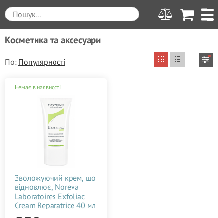
Косметика та аксесуари
По:
Ви вибрали
Очистити все
Немає в наявності
від 540 до 600
EXFOLIAC
Ціна
Виробник
Застосувати
від
до
грн.
Weleda (Веледа)
540
600
Для кого
Зволожуючий крем, що
відновлює, Noreva
Argital
Жіноча косметика
Тип засобу
Laboratoires Exfoliac
540
555
570
585
600
BABE Laboratorios
Cream Reparatrice 40 мл
Крем
242705D
Призначення засобу