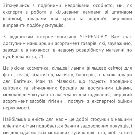
Зіткнувшись з подібними недоліками особисто, ми, як
експерти з роботи з кільцевими лампами зі штативом
(світлом), товарами для краси та здоров'я, вирішили
виправити подібну ситуацію.
З відкриттям інтернет-магазину STEPEN.UA™ Вам стає
доступним найширший асортимент товарів, які, зауважимо,
завжди є в наявності в нашому роздрібному магазині по
вул. Єреванська, 21.
Це якісна косметика, кільцеві лампи (кільцеве світло) для
фото, селфі, візажистів, макіяжу, блогерів, а також товари
для Вагітних, Мам та Малюків, що годують, провідних
світових та вітчизняних брендів за доступними цінами,
молоковідсмоктувачі та аксесуари для годування, широкий
асортимент засобів гігієни , послуги з експертної оцінки
нерухомості.
Найбільша цінність для нас – це добрі стосунки з нашими
клієнтами. Нам подобається бачити задоволених покупців, і
ми докладаємо всіх можливих зусиль для того, щоб кожен