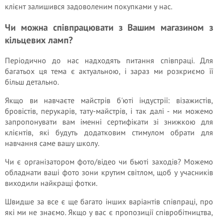
клієнт залишився задоволеним покупками у нас.
Чи можна співпрацювати з Вашим магазином з
кільцевих ламп?
Періодично до нас надходять питання співпраці. Для
багатьох ця тема є актуальною, і зараз ми розкриємо її
більш детально.
Якщо ви навчаєте майстрів б'юті індустрії: візажистів,
бровістів, перукарів, тату-майстрів, і так далі - ми можемо
запропонувати вам іменні сертифікати зі знижкою для
клієнтів, які будуть додатковим стимулом обрати для
навчання саме вашу школу.
Чи є організатором фото/відео чи бьюті заходів? Можемо
обладнати ваші фото зони крутим світлом, щоб у учасників
виходили найкращі фотки.
Швидше за все є ще багато інших варіантів співпраці, про
які ми не знаємо. Якщо у вас є пропозиції співробітництва,