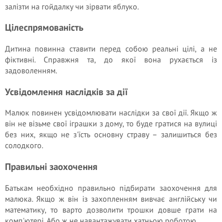
залізти на гойдалку чи зірвати яблуко.
Цілеспрямованість
Дитина повинна ставити перед собою реальні цілі, а не
фіктивні. Справжня та, до якої вона рухається із
задоволенням.
Усвідомлення наслідків за дії
Малюк повинен усвідомлювати наслідки за свої дії. Якщо ж
він не візьме свої іграшки з дому, то буде гратися на вулиці
без них, якщо не з'їсть основну страву – залишиться без
солодкого.
Правильні заохочення
Батькам необхідно правильно підбирати заохочення для
малюка. Якщо ж він із захопленням вивчає англійську чи
математику, то варто дозволити трошки довше грати на
комп'ютері. Або ж не навантажувати хатньою роботою.