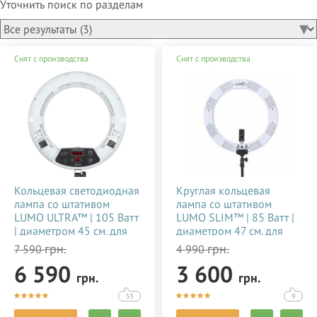
Уточнить поиск по разделам
Снят с производства
Снят с производства
Кольцевая светодиодная
Круглая кольцевая
лампа со штативом
лампа со штативом
LUMO ULTRA™ | 105 Ватт
LUMO SLIM™ | 85 Ватт |
| диаметром 45 см. для
диаметром 47 см. для
тик тока, визажиста,
съемки видео тик ток,
грн.
грн.
7 590
4 990
косметолога, блогера,
блогеров, визажиста,
6 590
3 600
фото, видеосъемки
макияжа купить
грн.
грн.
купить недорого в
недорого в Украине
Украине 356784
(Киеве) 356785
53
9