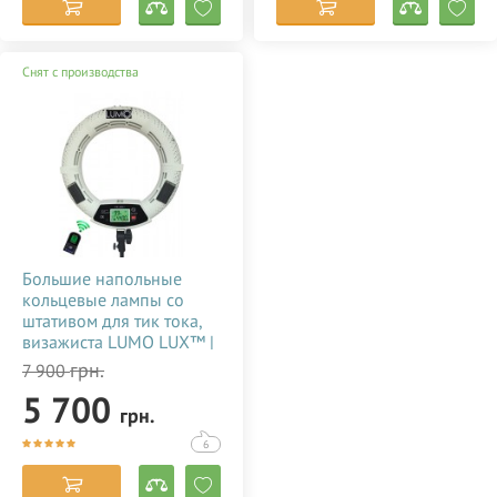
Снят с производства
Большие напольные
кольцевые лампы со
штативом для тик тока,
визажиста LUMO LUX™ |
96 Ватт | диаметром 45
грн.
7 900
см. с держателем для
5 700
телефона купить
грн.
недорого в Украине
(Одессе) 356786
6