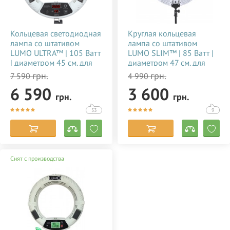
Кольцевая светодиодная
Круглая кольцевая
лампа со штативом
лампа со штативом
LUMO ULTRA™ | 105 Ватт
LUMO SLIM™ | 85 Ватт |
| диаметром 45 см. для
диаметром 47 см. для
тик тока, визажиста,
съемки видео тик ток,
грн.
грн.
7 590
4 990
косметолога, блогера,
блогеров, визажиста,
6 590
3 600
фото, видеосъемки
макияжа купить
грн.
грн.
купить недорого в
недорого в Украине
Украине 356784
(Киеве) 356785
53
9
Снят с производства