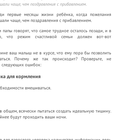
шали чаще, чем поздравления с прибавлением.
ди первые месяцы жизни ребёнка, когда пожелания
шали чаще, чем поздравления с прибавлением.
папы говорят, что самое трудное осталось позади, и в
но, что режим счастливой семьи должен вот-вот
чине ваш малыш не в курсе, что ему пора бы позволить
аться. Почему же так происходит? Проверьте, не
ы следующих ошибок:
нка для кормления
обходимости вмешиваться.
 в общем, всячески пытаться создать идеальную тишину.
йнее будут проходить ваши ночи.
 для взрослого человека количество информации, ведь