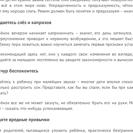
 всё в этом мире ново. Упорядоченность и предсказуемость, чётк
 ему хорошо спать. Режим должен быть понятен и предсказуем – инач
даетесь слёз и капризов
ёнок вечером начинает капризничать – значит, его день затянулся,
переутомление приводит к нервному возбуждению, а это мешает быст
бенку пора ложиться, важно научиться замечать первые признаки уста
комендаций здесь нет, они у каждого свои: изменения во взгляде, 
айте за малышом: постепенно вы увидите закономерности и вычислит
счур беспокоитесь
айтесь к ребенку при малейших звуках – многие дети вполне споко
лько расстроить сон. Представьте, как бы вы спали, если бы при к
ать?
ёнок все же не может заснуть, не обязательно брать его на руки. 
 – сказать что-нибудь успокаивающее.
дите вредные привычки
я родителей, пытающихся уложить ребёнка, практически безгранич