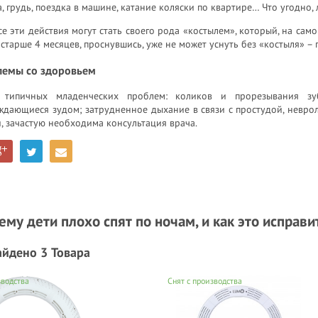
, грудь, поездка в машине, катание коляски по квартире… Что угодно, 
се эти действия могут стать своего рода «костылем», который, на сам
старше 4 месяцев, проснувшись, уже не может уснуть без «костыля» – п
лемы со здоровьем
типичных младенческих проблем: коликов и прорезывания зубо
дающиеся зудом; затрудненное дыхание в связи с простудой, неврол
, зачастую необходима консультация врача.
му дети плохо спят по ночам, и как это исправи
айдено 3 Товара
зводства
Снят с производства