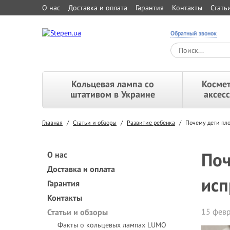
О нас
Доставка и оплата
Гарантия
Контакты
Стать
Обратный звонок
Кольцевая лампа со
Космет
штативом в Украине
аксес
Главная
/
Статьи и обзоры
/
Развитие ребенка
/
Почему дети пло
Поч
О нас
Доставка и оплата
исп
Гарантия
Контакты
15 февр
Статьи и обзоры
Факты о кольцевых лампах LUMO