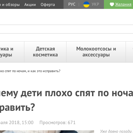
РУС
|
УКР
Желания
и и обзоры
Акции
Оферта
ика и
Детская
Молокоотсосы и
суары
косметика
аксессуары
хо спят по ночам, и как это исправить?
ему дети плохо спят по ночам
равить?
аля 2018, 15:00
Просмотров: 671
Уже давно позади