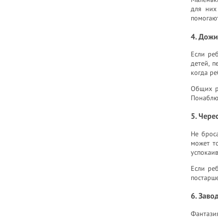
для них
помогают
4. Дожи
Если реб
детей, 
когда ре
Общих ре
Понаблюд
5. Чере
Не брос
может то
успокаив
Если реб
постарше
6. Заво
Фантази