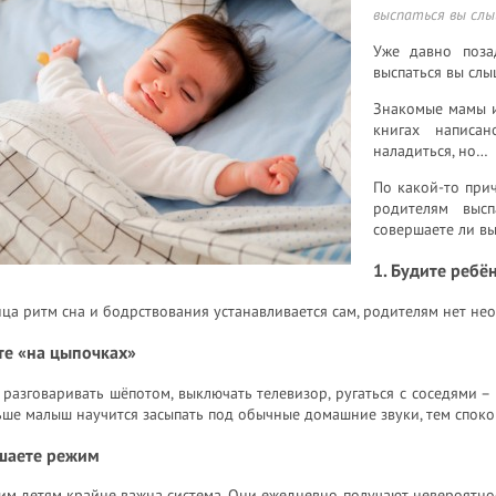
выспаться вы слы
Уже давно поза
выспаться вы слы
Знакомые мамы и 
книгах написа
наладиться, но…
По какой-то при
родителям высп
совершаете ли в
1. Будите ребё
ца ритм сна и бодрствования устанавливается сам, родителям нет не
те «на цыпочках»
 разговаривать шёпотом, выключать телевизор, ругаться с соседями –
ше малыш научится засыпать под обычные домашние звуки, тем споко
ушаете режим
м детям крайне важна система. Они ежедневно получают невероятное