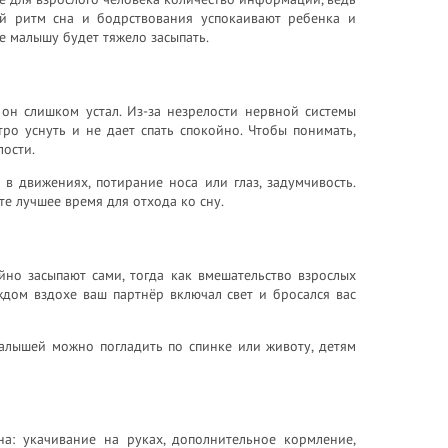
ий ритм сна и бодрствования успокаивают ребенка и
е малышу будет тяжело засыпать.
 он слишком устал. Из-за незрелости нервной системы
ро уснуть и не дает спать спокойно. Чтобы понимать,
лости.
в движениях, потирание носа или глаз, задумчивость.
е лучшее время для отхода ко сну.
йно засыпают сами, тогда как вмешательство взрослых
аждом вздохе ваш партнёр включал свет и бросался вас
Малышей можно погладить по спинке или животу, детям
на: укачивание на руках, дополнительное кормление,