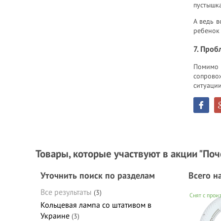
пустышка
А ведь в
ребенок 
7. Проб
Помимо 
сопровож
ситуации
Товары, которые участвуют в акции "Поче
Уточнить поиск по разделам
Всего н
Все результаты
(3)
Снят с прои
Кольцевая лампа со штативом в
Украине
(3)