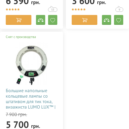
6 590
3 600
грн.
грн.
купить недорого в
недорого в Украине
Украине 356784
(Киеве) 356785
53
9
Снят с производства
Большие напольные
кольцевые лампы со
штативом для тик тока,
визажиста LUMO LUX™ |
96 Ватт | диаметром 45
грн.
7 900
см. с держателем для
5 700
телефона купить
грн.
недорого в Украине