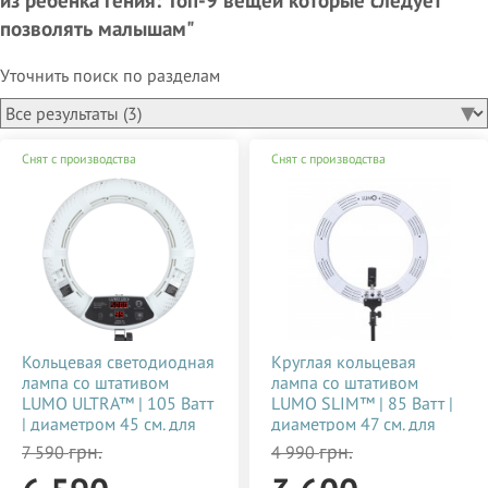
позволять малышам"
Уточнить поиск по разделам
Снят с производства
Снят с производства
Кольцевая светодиодная
Круглая кольцевая
лампа со штативом
лампа со штативом
LUMO ULTRA™ | 105 Ватт
LUMO SLIM™ | 85 Ватт |
| диаметром 45 см. для
диаметром 47 см. для
тик тока, визажиста,
съемки видео тик ток,
грн.
грн.
7 590
4 990
косметолога, блогера,
блогеров, визажиста,
фото, видеосъемки
макияжа купить