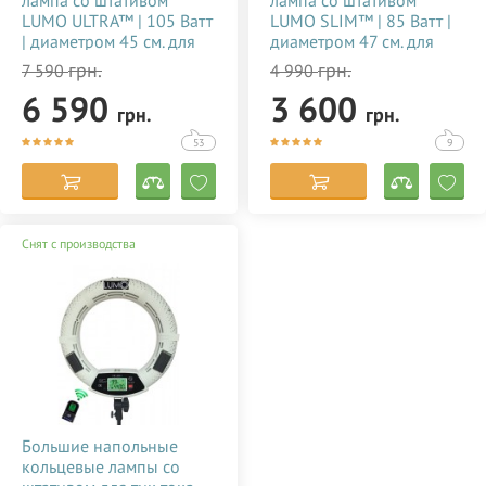
лампа со штативом
лампа со штативом
LUMO ULTRA™ | 105 Ватт
LUMO SLIM™ | 85 Ватт |
| диаметром 45 см. для
диаметром 47 см. для
тик тока, визажиста,
съемки видео тик ток,
грн.
грн.
7 590
4 990
косметолога, блогера,
блогеров, визажиста,
6 590
3 600
фото, видеосъемки
макияжа купить
грн.
грн.
купить недорого в
недорого в Украине
Украине 356784
(Киеве) 356785
53
9
Снят с производства
Большие напольные
кольцевые лампы со