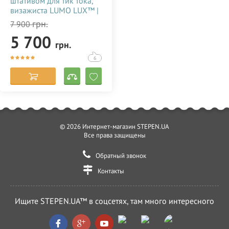
штативом для тик тока,
визажиста LUMO LUX™ |
96 Ватт | диаметром 45
грн.
7 900
см. с держателем для
5 700
телефона купить
грн.
недорого в Украине
(Одессе) 356786
6
© 2026 Интернет-магазин STEPEN.UA
Все права защищены
Обратный звонок
Контакты
Ищите STEPEN.UA™ в соцсетях, там много интересного