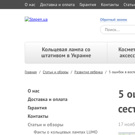
О нас
Доставка и оплата
Гарантия
Контакты
Стать
Обратный звонок
Кольцевая лампа со
Космет
штативом в Украине
аксес
Главная
/
Статьи и обзоры
/
Развитие ребенка
/
5 ошибок в восп
5 о
О нас
Доставка и оплата
сес
Гарантия
Контакты
17 нояб
Статьи и обзоры
Факты о кольцевых лампах LUMO