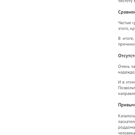
чистоту 
Сравне
Частые с
этого, к
В итоге
причиной
Отсутст
Очень ча
надежде,
И в этом
Позволь
направля
Привыч
Казалось
ласкател
роддома
человека