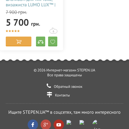
визажиста LUMO LUX™ |
96 Ватт | диаметром 45
грн.
7 900
см. с держателем для
5 700
телефона купить
грн.
недорого в Украине
(Одессе) 356786
6
© 2026 Интернет-магазин STEPEN.UA
Все права защищены
Обратный звонок
Контакты
Ищите STEPEN.UA™ в соцсетях, там много интересного