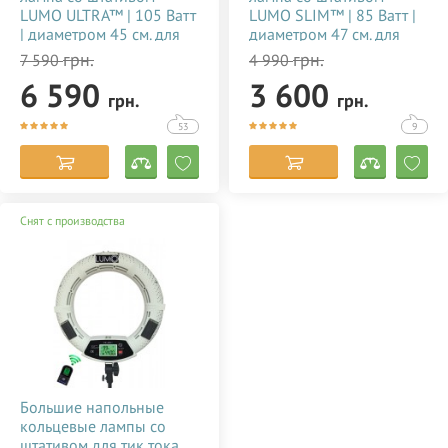
LUMO ULTRA™ | 105 Ватт
LUMO SLIM™ | 85 Ватт |
| диаметром 45 см. для
диаметром 47 см. для
тик тока, визажиста,
съемки видео тик ток,
грн.
грн.
7 590
4 990
косметолога, блогера,
блогеров, визажиста,
6 590
3 600
фото, видеосъемки
макияжа купить
грн.
грн.
купить недорого в
недорого в Украине
Украине 356784
(Киеве) 356785
53
9
Снят с производства
Большие напольные
кольцевые лампы со
штативом для тик тока,