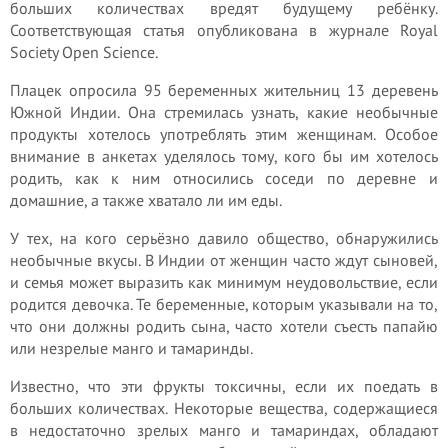
больших количествах вредят будущему ребёнку.
Соответствующая статья опубликована в журнале Royal
Society Open Science.
Плацек опросила 95 беременных жительниц 13 деревень
Южной Индии. Она стремилась узнать, какие необычные
продукты хотелось употреблять этим женщинам. Особое
внимание в анкетах уделялось тому, кого бы им хотелось
родить, как к ним относились соседи по деревне и
домашние, а также хватало ли им еды.
У тех, на кого серьёзно давило общество, обнаружились
необычные вкусы. В Индии от женщин часто ждут сыновей,
и семья может выразить как минимум неудовольствие, если
родится девочка. Те беременные, которым указывали на то,
что они должны родить сына, часто хотели съесть папайю
или незрелые манго и тамаринды.
Известно, что эти фрукты токсичны, если их поедать в
больших количествах. Некоторые вещества, содержащиеся
в недостаточно зрелых манго и тамариндах, обладают