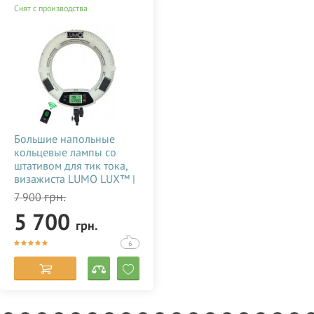
Снят с производства
Большие напольные
кольцевые лампы со
штативом для тик тока,
визажиста LUMO LUX™ |
96 Ватт | диаметром 45
грн.
7 900
см. с держателем для
5 700
телефона купить
грн.
недорого в Украине
(Одессе) 356786
6