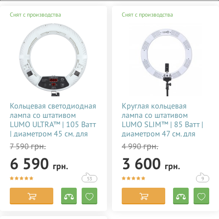
Снят с производства
Снят с производства
Кольцевая светодиодная
Круглая кольцевая
лампа со штативом
лампа со штативом
LUMO ULTRA™ | 105 Ватт
LUMO SLIM™ | 85 Ватт |
| диаметром 45 см. для
диаметром 47 см. для
тик тока, визажиста,
съемки видео тик ток,
грн.
грн.
7 590
4 990
косметолога, блогера,
блогеров, визажиста,
6 590
3 600
фото, видеосъемки
макияжа купить
грн.
грн.
купить недорого в
недорого в Украине
Украине 356784
(Киеве) 356785
53
9