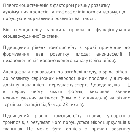
Гіпергомоцистеїнемія є фактором ризику розвитку
аутоімунних процесів і антифосфоліпідного синдрому, що
порушують нормальний розвиток вагітності.
Від гомоцистеїну залежить правильне функціонування
серцево-судинної системи.
Підвищений рівень гомоцистеїну в крові причетний до
формування вад розвитку плода: аненцефалії і
незарощення кістковомозкового каналу (spina bifida).
Аненцефалія призводить до загибелі плоду, а spina bifida -
до розвитку серйозних неврологічних проблем у дитини,
довічну інвалідність і передчасну смерть. Доведено, що ГГЦ,
в першу чергу важка форма, викликає звичне
невиношування вагітності (більше 3-х викиднів) на різних
термінах гестації (від 5-6 до 28 тижня).
Підвищений рівень гомоцистеїну сприяє утворенню
тромбозів, в результаті чого порушується мікроциркуляція в
тканинах. Це може бути однією з причин розвитку