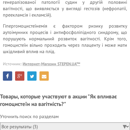
генералізованої патології судин у другій половині
вагітності, що виявляється у вигляді гестозів (нефропатії,
преекламсія і екламсій).
Гіпергомоцистеїнемія є фактором ризику розвитку
аутоімунних процесів і антифосфоліпідного синдрому, що
порушують нормальний розвиток вагітності. Крім того,
гомоцистеїн вільно проходить через плаценту і може мати
шкідливий вплив на плід.
Источник
:
Интернет-Магазин STEPEN.UA™
Товары, которые участвуют в акции "Як впливає
гомоцистеїн на вагітність?"
Уточнить поиск по разделам