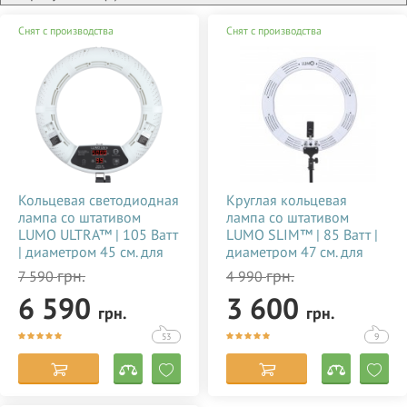
Снят с производства
Снят с производства
Кольцевая светодиодная
Круглая кольцевая
лампа со штативом
лампа со штативом
LUMO ULTRA™ | 105 Ватт
LUMO SLIM™ | 85 Ватт |
| диаметром 45 см. для
диаметром 47 см. для
тик тока, визажиста,
съемки видео тик ток,
грн.
грн.
7 590
4 990
косметолога, блогера,
блогеров, визажиста,
6 590
3 600
фото, видеосъемки
макияжа купить
грн.
грн.
купить недорого в
недорого в Украине
Украине 356784
(Киеве) 356785
53
9