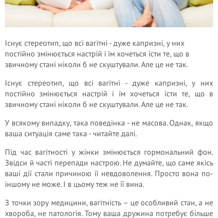
Існує стереотип, що всі вагітні - дуже капризні, у них
постійно змінюється настрій і їм хочеться їсти те, що в
звичному стані ніколи б не скуштували. Але це не так.
Існує стереотип, що всі вагітні - дуже капризні, у них
постійно змінюється настрій і їм хочеться їсти те, що в
звичному стані ніколи б не скуштували. Але це не так.
У всякому випадку, така поведінка - не масова. Однак, якщо
ваша ситуація саме така - читайте далі.
Під час вагітності у жінки змінюється гормональний фон.
Звідси й часті перепади настрою. Не думайте, що саме якісь
ваші дії стали причиною її невдоволення. Просто вона по-
іншому не може. І в цьому теж не її вина.
З точки зору медицини, вагітність – це особливий стан, а не
хвороба, не патологія. Тому ваша дружина потребує більше