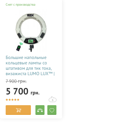
Снят с производства
Большие напольные
кольцевые лампы со
штативом для тик тока,
визажиста LUMO LUX™ |
96 Ватт | диаметром 45
грн.
7 900
см. с держателем для
5 700
телефона купить
грн.
недорого в Украине
(Одессе) 356786
6