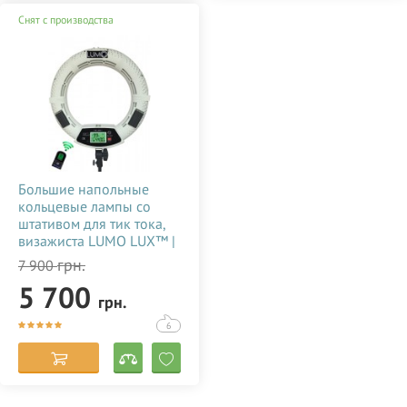
Снят с производства
Большие напольные
кольцевые лампы со
штативом для тик тока,
визажиста LUMO LUX™ |
96 Ватт | диаметром 45
грн.
7 900
см. с держателем для
5 700
телефона купить
грн.
недорого в Украине
(Одессе) 356786
6