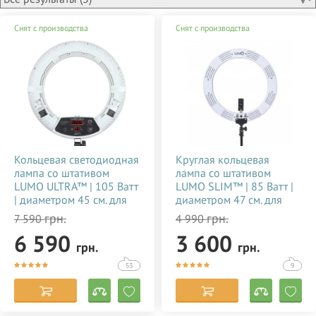
Снят с производства
Снят с производства
Кольцевая светодиодная
Круглая кольцевая
лампа со штативом
лампа со штативом
LUMO ULTRA™ | 105 Ватт
LUMO SLIM™ | 85 Ватт |
| диаметром 45 см. для
диаметром 47 см. для
тик тока, визажиста,
съемки видео тик ток,
грн.
грн.
7 590
4 990
косметолога, блогера,
блогеров, визажиста,
6 590
3 600
фото, видеосъемки
макияжа купить
грн.
грн.
купить недорого в
недорого в Украине
Украине 356784
(Киеве) 356785
53
9