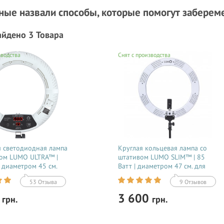
еные назвали способы, которые помогут заберем
айдено 3 Товара
зводства
Снят с производства
 светодиодная лампа
Круглая кольцевая лампа со
вом LUMO ULTRA™ |
штативом LUMO SLIM™ | 85
| диаметром 45 см.
Ватт | диаметром 47 см. для
ка, визажиста,
съемки видео тик ток,
53 Отзыва
9 Отзывов
га, блогера, фото,
блогеров, визажиста, макияжа
ки купить недорого
купить недорого в Украине
0
3 600
грн.
грн.
е 356784
(Киеве) 356785