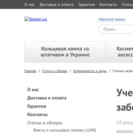
О нас
Доставка и оплата
Гарантия
Контакты
Стать
Обратный звонок
Кольцевая лампа со
Космет
штативом в Украине
аксес
Главная
/
Статьи и обзоры
/
Беременность и роды
/
Ученые назва
Уче
О нас
Доставка и оплата
заб
Гарантия
Контакты
19 дека
Статьи и обзоры
Факты о кольцевых лампах LUMO