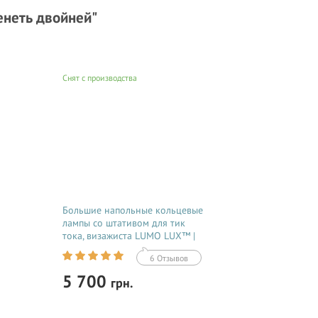
енеть двойней"
Снят с производства
Большие напольные кольцевые
лампы со штативом для тик
тока, визажиста LUMO LUX™ |
96 Ватт | диаметром 45 см. с
6 Отзывов
держателем для телефона
купить недорого в Украине
5 700
грн.
(Одессе) 356786