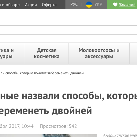
РУС
|
УКР
Желания
и и обзоры
Акции
Оферта
ика и
Детская
Молокоотсосы и
суары
косметика
аксессуары
ли способы, которые помогут забеременеть двойней
ные назвали способы, котор
еременеть двойней
бря 2017, 10:44
Просмотров: 542
Американские уче