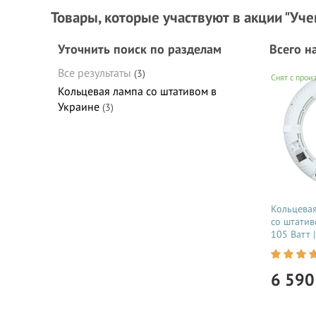
Товары, которые участвуют в акции "Уч
Уточнить поиск по разделам
Всего н
Все результаты
(3)
Снят с прои
Кольцевая лампа со штативом в
Украине
(3)
Кольцевая
со штати
105 Ватт 
для тик то
косметоло
видеосъем
6 59
в Украин