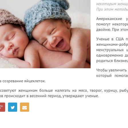
некоторым женщи
При этом методы
Американские у
помогут некотор
двойню. При это
Ученые в США п
женщинами-до
менструальных 
одновременно дв
родиться близне
Чтобы увеличить
который помога
а созревание яйцеклеток.
советуют женщинам больше налегать на мясо, творог, курицу, рыбу
в происходит в весенний период, утверждают ученые.