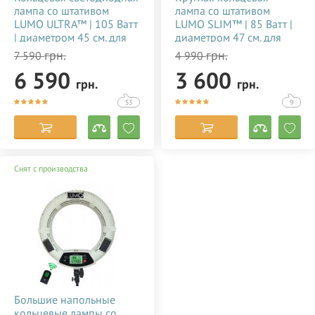
лампа со штативом
лампа со штативом
LUMO ULTRA™ | 105 Ватт
LUMO SLIM™ | 85 Ватт |
| диаметром 45 см. для
диаметром 47 см. для
тик тока, визажиста,
съемки видео тик ток,
грн.
грн.
7 590
4 990
косметолога, блогера,
блогеров, визажиста,
6 590
3 600
фото, видеосъемки
макияжа купить
грн.
грн.
купить недорого в
недорого в Украине
Украине 356784
(Киеве) 356785
53
9
Снят с производства
Большие напольные
кольцевые лампы со