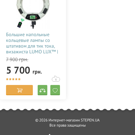
Большие напольные
кольцевые лампы со
штативом для тик тока,
визажиста LUMO LUX™ |
96 Ватт | диаметром 45
грн.
7 900
см. с держателем для
5 700
телефона купить
грн.
недорого в Украине
(Одессе) 356786
6
© 2026 Интернет-магазин STEPEN.UA
Все права защищены