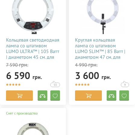
Кольцевая светодиодная
Круглая кольцевая
лампа со штативом
лампа со штативом
LUMO ULTRA™ | 105 Ватт
LUMO SLIM™ | 85 Ватт |
| диаметром 45 см. для
диаметром 47 см. для
тик тока, визажиста,
съемки видео тик ток,
грн.
грн.
7 590
4 990
косметолога, блогера,
блогеров, визажиста,
6 590
3 600
фото, видеосъемки
макияжа купить
грн.
грн.
купить недорого в
недорого в Украине
Украине 356784
(Киеве) 356785
53
9
Снят с производства