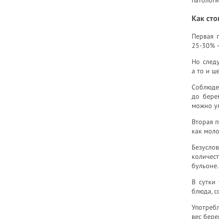
Как сто
Первая 
25-30% —
Но следу
а то и ш
Соблюде
до бере
можно уп
Вторая п
как моло
Безусло
количес
бульоне.
В сутки
блюда, с
Употреб
вес бере