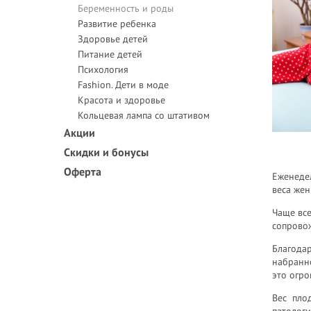
Беременность и роды
Развитие ребенка
Здоровье детей
Питание детей
Психология
Fashion. Дети в моде
Красота и здоровье
Кольцевая лампа со штативом
Акции
Скидки и бонусы
Оферта
Еженедел
веса жен
Чаще все
сопрово
Благода
набранн
это огро
Вес пло
патологи