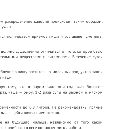
ем распределение калорий происходит таким образом:
 ужин.
тся количеством приемов пищи и составляет уже пять,
должно существенно отличаться от того, которое было
ательными веществами и витаминами. В течение суток
ебление в пищу растительно-молочных продуктов, таких
и каши.
одаря тому, что в сыром виде они содержат большое
 раз, чаще — рыбу, 1-2 раза супы на рыбном и мясном
еременности до 0.8 литров. Не рекомендованы пряные
казывающейся появлением отеков.
ие на будущего малыша, независимо от того какой
как прибавка в весе повышает риск диабета.