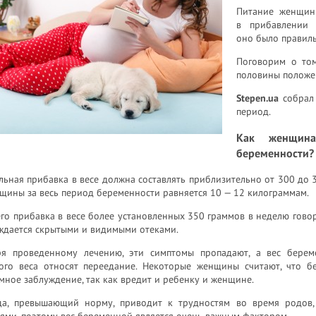
Питание женщин
в прибавлении 
оно было правил
Поговорим о том
половины положен
Stepen.ua
собрал 
период.
Как женщин
беременности?
ьная прибавка в весе должна составлять приблизительно от 300 до 
щины за весь период беременности равняется 10 — 12 килограммам.
го прибавка в весе более установленных 350 граммов в неделю говор
ждается скрытыми и видимыми отеками.
ря проведенному лечению, эти симптомы пропадают, а вес берем
ого веса относят переедание. Некоторые женщины считают, что бе
мное заблуждение, так как вредит и ребенку и женщине.
да, превышающий норму, приводит к трудностям во время родов, 
ями, поэтому вес беременной является очень важным фактором.