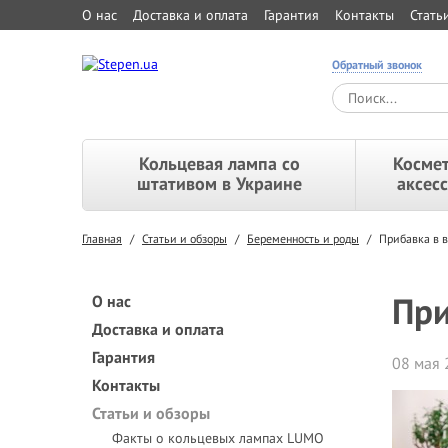
О нас
Доставка и оплата
Гарантия
Контакты
Стать
Обратный звонок
Кольцевая лампа со
Космет
штативом в Украине
аксес
Главная
/
Статьи и обзоры
/
Беременность и роды
/
Прибавка в в
При
О нас
Доставка и оплата
Гарантия
08 мая 
Контакты
Статьи и обзоры
Факты о кольцевых лампах LUMO