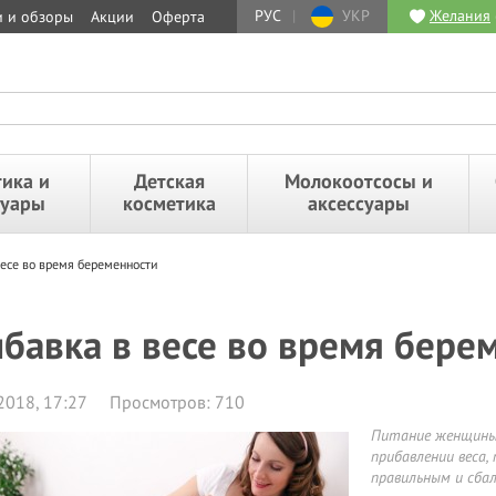
РУС
|
УКР
Желания
и и обзоры
Акции
Оферта
ика и
Детская
Молокоотсосы и
суары
косметика
аксессуары
есе во время беременности
бавка в весе во время бере
2018, 17:27
Просмотров: 710
Питание женщины 
прибавлении веса
правильным и сба