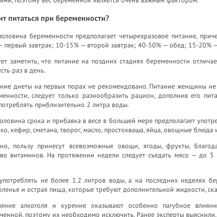
ит питаться при беременности?
половина беременности предполагает четырехразовое питание, прич
 первый завтрак; 10-15% — второй завтрак; 40-50% — обед; 15-20% —
ет заметить, что питание на поздних стадиях беременности отличае
есть раз в день.
ние диеты на первых порах не рекомендовано. Питание женщины не 
менности, следует только разнообразить рацион, дополнив его пит
отреблять приблизительно 2 литра воды.
оловина срока и прибавка в весе в большей мере предполагает употр
ко, кефир, сметана, творог, масло, простокваша, яйца, овощные блюда 
вно, пользу принесут всевозможные овощи, ягоды, фрукты, благ
тво витаминов. На протяжении недели следует съедать мясо — до 3
 употреблять не более 1.2 литров воды, а на последних неделях б
оленья и острая пища, которые требуют дополнительной жидкости, с
ление алкоголя и курение оказывают особенно пагубное влиян
менной, поэтому их необходимо исключить. Ранее эксперты выяснили, 