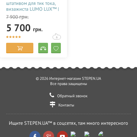
штативом для тик тока,
визажиста LUMO LUX™ |
96 Ватт | диаметром 45
грн.
7 900
см. с держателем для
5 700
телефона купить
грн.
недорого в Украине
(Одессе) 356786
6
© 2026 Интернет-магазин STEPEN.UA
Все права защищены
Обратный звонок
Контакты
Ищите STEPEN.UA™ в соцсетях, там много интересного