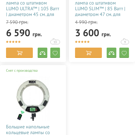
лампа со штативом
лампа со штативом
LUMO ULTRA™ | 105 Ватт
LUMO SLIM™ | 85 Ватт |
| диаметром 45 см. для
диаметром 47 см. для
тик тока, визажиста,
съемки видео тик ток,
грн.
грн.
7 590
4 990
косметолога, блогера,
блогеров, визажиста,
6 590
3 600
фото, видеосъемки
макияжа купить
грн.
грн.
купить недорого в
недорого в Украине
Украине 356784
(Киеве) 356785
53
9
Снят с производства
Большие напольные
кольцевые лампы со