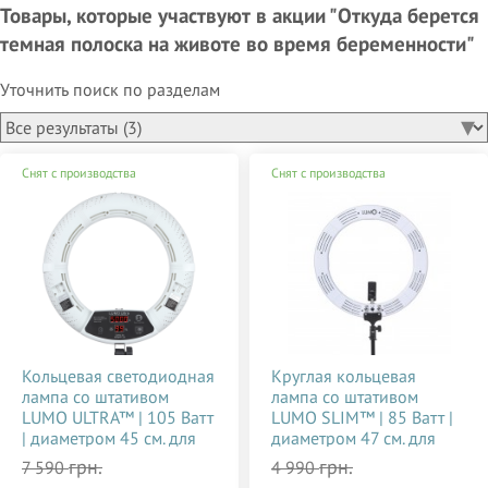
Товары, которые участвуют в акции "Откуда берется
темная полоска на животе во время беременности"
Уточнить поиск по разделам
Снят с производства
Снят с производства
Кольцевая светодиодная
Круглая кольцевая
лампа со штативом
лампа со штативом
LUMO ULTRA™ | 105 Ватт
LUMO SLIM™ | 85 Ватт |
| диаметром 45 см. для
диаметром 47 см. для
тик тока, визажиста,
съемки видео тик ток,
грн.
грн.
7 590
4 990
косметолога, блогера,
блогеров, визажиста,