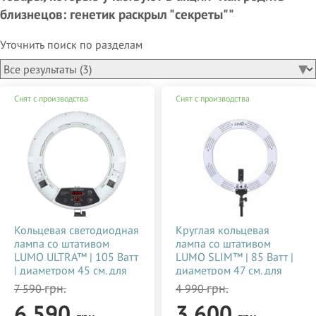
близнецов: генетик раскрыл "секреты""
Уточнить поиск по разделам
Снят с производства
Снят с производства
Кольцевая светодиодная
Круглая кольцевая
лампа со штативом
лампа со штативом
LUMO ULTRA™ | 105 Ватт
LUMO SLIM™ | 85 Ватт |
| диаметром 45 см. для
диаметром 47 см. для
тик тока, визажиста,
съемки видео тик ток,
грн.
грн.
7 590
4 990
косметолога, блогера,
блогеров, визажиста,
6 590
3 600
фото, видеосъемки
макияжа купить