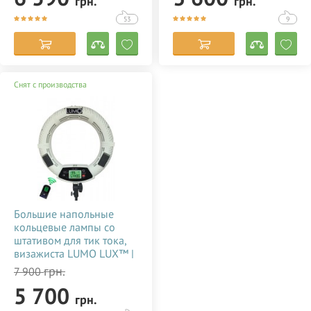
грн.
грн.
купить недорого в
недорого в Украине
Украине 356784
(Киеве) 356785
53
9
Снят с производства
Большие напольные
кольцевые лампы со
штативом для тик тока,
визажиста LUMO LUX™ |
96 Ватт | диаметром 45
грн.
7 900
см. с держателем для
5 700
телефона купить
грн.
недорого в Украине