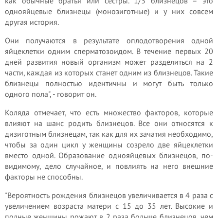
как обычные братья или сестры. 1/3 близнецов – это
однояйцевые близнецы (монозиготные) и у них совсем
другая история.
Они получаются в результате оплодотворения одной
яйцеклетки одним сперматозоидом. В течение первых 20
дней развития новый организм может разделиться на 2
части, каждая из которых станет одним из близнецов. Такие
близнецы полностью идентичны и могут быть только
одного пола", - говорит он.
Коляда отмечает, что есть множество факторов, которые
влияют на шанс родить близнецов. Все они относятся к
дизиготным близнецам, так как для их зачатия необходимо,
чтобы за один цикл у женщины созрело две яйцеклетки
вместо одной. Образование однояйцевых близнецов, по-
видимому, дело случайное, и повлиять на него внешние
факторы не способны.
"Вероятность рождения близнецов увеличивается в 4 раза с
увеличением возраста матери с 15 до 35 лет. Высокие и
полные женщины рожают в 2 раза больше близнецов, чем