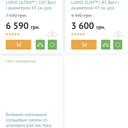
LUMO ULTRA™ | 105 Ватт
LUMO SLIM™ | 85 Ватт |
| диаметром 45 см. для
диаметром 47 см. для
тик тока, визажиста,
съемки видео тик ток,
грн.
грн.
7 590
4 990
косметолога, блогера,
блогеров, визажиста,
6 590
3 600
фото, видеосъемки
макияжа купить
грн.
грн.
купить недорого в
недорого в Украине
Украине 356784
(Киеве) 356785
53
9
Снят с производства
Большие напольные
кольцевые лампы со
штативом для тик тока,