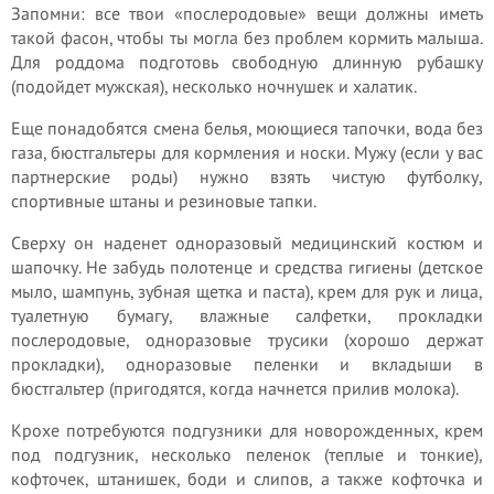
Запомни: все твои «послеродовые» вещи должны иметь
такой фасон, чтобы ты могла без проблем кормить малыша.
Для роддома подготовь свободную длинную рубашку
(подойдет мужская), несколько ночнушек и халатик.
Еще понадобятся смена белья, моющиеся тапочки, вода без
газа, бюстгальтеры для кормления и носки. Мужу (если у вас
партнерские роды) нужно взять чистую футболку,
спортивные штаны и резиновые тапки.
Сверху он наденет одноразовый медицинский костюм и
шапочку. Не забудь полотенце и средства гигиены (детское
мыло, шампунь, зубная щетка и паста), крем для рук и лица,
туалетную бумагу, влажные салфетки, прокладки
послеродовые, одноразовые трусики (хорошо держат
прокладки), одноразовые пеленки и вкладыши в
бюстгальтер (пригодятся, когда начнется прилив молока).
Крохе потребуются подгузники для новорожденных, крем
под подгузник, несколько пеленок (теплые и тонкие),
кофточек, штанишек, боди и слипов, а также кофточка и