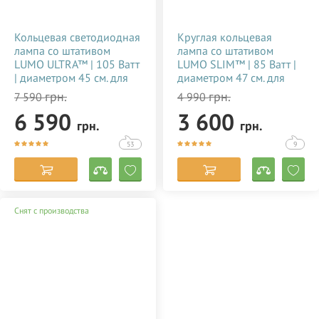
Кольцевая светодиодная
Круглая кольцевая
лампа со штативом
лампа со штативом
LUMO ULTRA™ | 105 Ватт
LUMO SLIM™ | 85 Ватт |
| диаметром 45 см. для
диаметром 47 см. для
тик тока, визажиста,
съемки видео тик ток,
грн.
грн.
7 590
4 990
косметолога, блогера,
блогеров, визажиста,
6 590
3 600
фото, видеосъемки
макияжа купить
грн.
грн.
купить недорого в
недорого в Украине
Украине 356784
(Киеве) 356785
53
9
Снят с производства