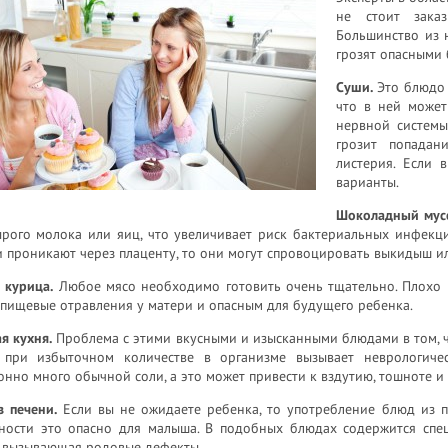
не стоит зака
Большинство из 
грозят опасными
Суши.
Это блюдо 
что в ней может
нервной системы
грозит попадан
листерия. Если 
варианты.
Шоколадный мусс
ырого молока или яиц, что увеличивает риск бактериальных инфекц
 проникают через плаценту, то они могут спровоцировать выкидыш и
 курица.
Любое мясо необходимо готовить очень тщательно. Плохо 
пищевые отравления у матери и опасным для будущего ребенка.
я кухня.
Проблема с этими вкусными и изысканными блюдами в том, 
 при избыточном количестве в организме вызывает неврологиче
нно много обычной соли, а это может привести к вздутию, тошноте 
з печени.
Если вы не ожидаете ребенка, то употребление блюд из п
ности это опасно для малыша. В подобных блюдах содержится спе
, вызывающая родовые дефекты.