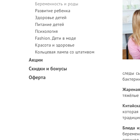
Беременность и роды
Развитие ребенка
Здоровье детей
Питание детей
Психология
Fashion. Дети в моде
Красота и здоровье
Кольцевая лампа со штативом
Акции
Скидки и бонусы
следы с
Оферта
бактерии
Жареная
тяжёлые 
Китайска
которая
традицио
Блюда и
беремен
ретинол