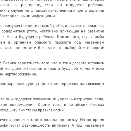
зывать в ресторане, если вы ожидаете ребенка.
них в случае не слишком качественного приготовления
 бактериальными инфекциями.
преимущественно из сырой рыбы, и эксперты полагают,
 содержаться ртуть, негативно влияющая на развитие
 и мозга будущего ребенка. Кроме того, сырая рыба
ием в организм опасного паразита под названием
вы жить не можете без суши, то выбирайте овощные
.
Велика вероятность того, что в этом десерте остались
ий желудочно-кишечного тракта будущей мамы. А если
ли мертворождение.
прожаренная курица грозит листериозом, вызывающим
что они содержат повышенный уровень натриевой соли,
ские повреждения. Кроме того, в китайских блюдах
и ухудшить симптомы преэклампсии.
ечени принесет много пользы организму. Но во время
цифическая разновидность витамина А под названием