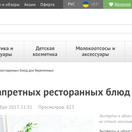
РУС
|
УКР
Желания
и и обзоры
Акции
Оферта
ика и
Детская
Молокоотсосы и
суары
косметика
аксессуары
 ресторанных блюд для беременных
апретных ресторанных блюд
бря 2017, 11:51
Просмотров: 823
Эксперты в облас
не стоит заказыв
Эксперты в облас