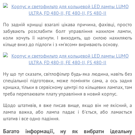
По задній кришці взагалі цікава причина, фахівці, просто
забувають розслабити болт управління нахилом лампи,
коли хочуть її нагнути. І виходить, що силою нахиляють
кільце вниз до підлоги і з «м'ясом» виривають основу.
Ну що тут сказати, світлофільтр будь-яка людина, навіть без
спеціальної підготовки, може поміняти сама, а ось задня
кришка, тільки в сервісному центрі по кільцевих лампах, там
треба перепаювати плату управління в новий корпус.
Щодо штативів, я вже писав вище, якщо він не якісний, а
лампа важка, або лампа падає і б'ється, або ламається
штатив і все одно падіння.
Багато інформації, ну як вибрати ідеальну