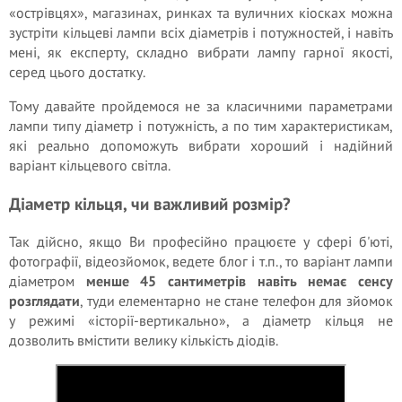
«острівцях», магазинах, ринках та вуличних кіосках можна
зустріти кільцеві лампи всіх діаметрів і потужностей, і навіть
мені, як експерту, складно вибрати лампу гарної якості,
серед цього достатку.
Тому давайте пройдемося не за класичними параметрами
лампи типу діаметр і потужність, а по тим характеристикам,
які реально допоможуть вибрати хороший і надійний
варіант кільцевого світла.
Діаметр кільця, чи важливий розмір?
Так дійсно, якщо Ви професійно працюєте у сфері б'юті,
фотографії, відеозйомок, ведете блог і т.п., то варіант лампи
діаметром
менше 45 сантиметрів навіть немає сенсу
розглядати
, туди елементарно не стане телефон для зйомок
у режимі «історії-вертикально», а діаметр кільця не
дозволить вмістити велику кількість діодів.