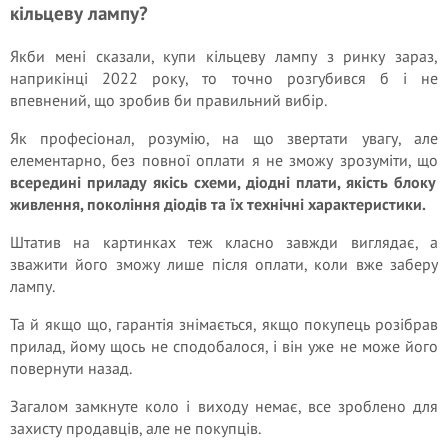
кільцеву лампу?
Якби мені сказали, купи кільцеву лампу з ринку зараз,
наприкінці 2022 року, то точно розгубився б і не
впевнений, що зробив би правильний вибір.
Як професіонал, розумію, на що звертати увагу, але
елементарно, без повної оплати я не зможу зрозуміти, що
всередині приладу якісь схеми, діодні плати, якість блоку
живлення, покоління діодів та їх технічні характеристики.
Штатив на картинках теж класно завжди виглядає, а
зважити його зможу лише після оплати, коли вже заберу
лампу.
Та й якщо що, гарантія знімається, якщо покупець розібрав
прилад, йому щось не сподобалося, і він уже не може його
повернути назад.
Загалом замкнуте коло і виходу немає, все зроблено для
захисту продавців, але не покупців.