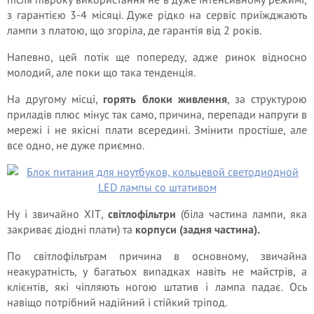
з гарантією 3-4 місяці. Дуже рідко на сервіс приїжджають
лампи з платою, що згоріла, де гарантія від 2 років.
Напевно, цей потік ще попереду, адже ринок відносно
молодий, але поки що така тенденція.
На другому місці,
горять блоки живлення
, за структурою
приладів плюс мінус так само, причина, перепади напруги в
мережі і не якісні плати всередині. Змінити простіше, але
все одно, не дуже приємно.
Ну і звичайно ХІТ,
світлофільтри
(біла частина лампи, яка
закриває діодні плати) та
корпуси
(задня частина).
По світлофільтрам причина в основному, звичайна
неакуратність, у багатьох випадках навіть не майстрів, а
клієнтів, які чіпляють ногою штатив і лампа падає. Ось
навіщо потрібний надійний і стійкий тріпод.