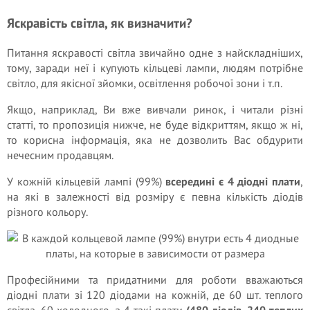
Яскравість світла, як визначити?
Питання яскравості світла звичайно одне з найскладніших,
тому, заради неї і купують кільцеві лампи, людям потрібне
світло, для якісної зйомки, освітлення робочої зони і т.п.
Якщо, наприклад, Ви вже вивчали ринок, і читали різні
статті, то пропозиція нижче, не буде відкриттям, якщо ж ні,
то корисна інформація, яка не дозволить Вас обдурити
нечесним продавцям.
У кожній кільцевій лампі (99%)
всередині є 4 діодні плати
,
на які в залежності від розміру є певна кількість діодів
різного кольору.
Професійними та придатними для роботи вважаються
діодні плати зі 120 діодами на кожній, де 60 шт. теплого
світла, 60 холодного, а 4 такі плати
(480 діодів, 240 теплих