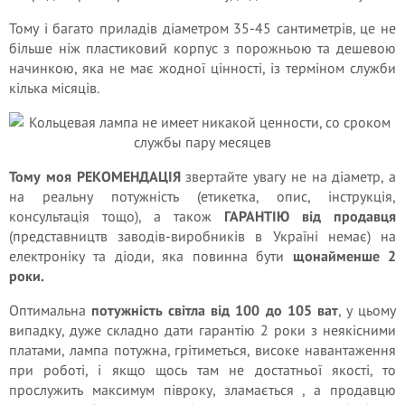
Тому і багато приладів діаметром 35-45 сантиметрів, це не
більше ніж пластиковий корпус з порожньою та дешевою
начинкою, яка не має жодної цінності, із терміном служби
кілька місяців.
Тому моя РЕКОМЕНДАЦІЯ
звертайте увагу не на діаметр, а
на реальну потужність (етикетка, опис, інструкція,
консультація тощо), а також
ГАРАНТІЮ від продавця
(представництв заводів-виробників в Україні немає) на
електроніку та діоди, яка повинна бути
щонайменше 2
роки.
Оптимальна
потужність світла від 100 до 105 ват
, у цьому
випадку, дуже складно дати гарантію 2 роки з неякісними
платами, лампа потужна, грітиметься, високе навантаження
при роботі, і якщо щось там не достатньої якості, то
прослужить максимум півроку, зламається , а продавцю