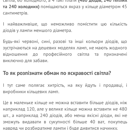
та 240 холодних)
поміщаються якраз у кільце діаметром 45
сантиметрів.
І найважливіше, що неможливо помістити цю кількість
діодів у лампи меншого діаметра.
Будь-які червоні, сині, разові та інші кольори діодів, що
зустрічаються на дешевих моделях ламп, не мають жодного
відношення до професійного світла та призначені
виключно для забави.
То як розпізнати обман по яскравості світла?
І тут саме полягає хитрість, на яку йдуть і продавці, і
виробники кільцевих ламп.
Це в маленьке кільце не можна вставити більше діодів, ніж
наприклад 120, але у велике кільце можна вставити не 480
шт., а наприклад 240 діодів, або менш якісні діоди, які не
зможуть видавати в сукупності більше 40 ват, покупець
навряд чи розбиратиме лампи і буде дивитися начинку.