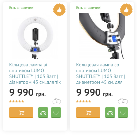
Есть в наличии!
Есть в наличии!
Кільцева лампа зі
Кольцевая лампа со
штативом LUMO
штативом LUMO
SHUTTLE™ | 105 Ватт |
SHUTTLE™ | 105 Ватт |
діаметром 45 см. для тік
диаметром 45 см. для
току, фото,
тик тока, селфи, фото,
9 990
9 990
грн.
грн.
відеозйомки, блогерів,
видео, блогеров,
візажиста купити
визажиста купить
3
12
недорого в Україні
недорого в Украине
(Києві) 22102022
(Киеве) 15082022