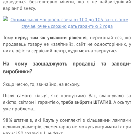
доведеться безкоштовно міняти, що є не найвигідніший
варіант бізнесу.
Тому
перед тим як ухвалити рішення,
переконайтеся, що
продавець товару не «залітний», сайт не односторінник, у
них є офіс та сервісний центр, куди можна звернутися.
На чому заощаджують продавці та заводи-
виробники?
Якщо чесно, то, звичайно, на всьому.
Після самого кільця, яке припустимо Вас, влаштувало за
якістю, світлом і гарантією,
треба вибрати ШТАТИВ
. А ось тут
уже проблема…
98% штативів, які йдуть у комплекті з кільцевими лампами
великих діаметрів, елементарно не можуть витримати їх при
нахилі 90 градусів. І це факт.