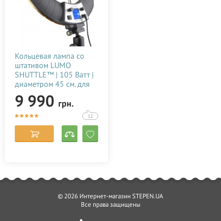
Кольцевая лампа со
штативом LUMO
SHUTTLE™ | 105 Ватт |
диаметром 45 см. для
тик тока, селфи, фото,
9 990
грн.
видео, блогеров,
визажиста купить
12
недорого в Украине
(Киеве) 15082022
© 2026 Интернет-магазин STEPEN.UA
Все права защищены