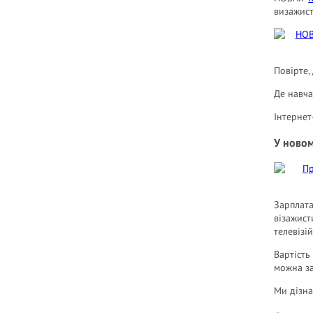
визажист
Повірте,
Де навча
Інтернет
У новом
Зарплата
візажист
телевізі
Вартість
можна за
Ми дізна