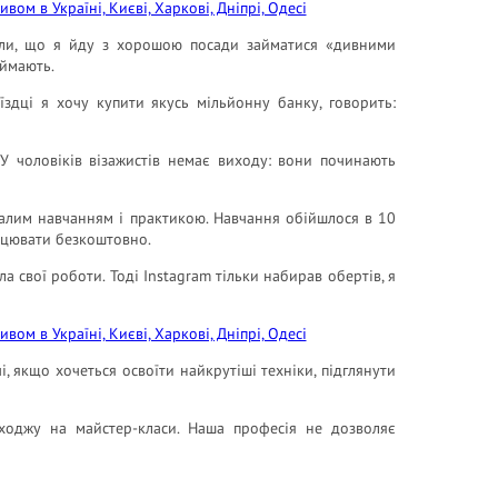
шили, що я йду з хорошою посади займатися «дивними
иймають.
їздці я хочу купити якусь мільйонну банку, говорить:
 У чоловіків візажистів немає виходу: вони починають
валим навчанням і практикою. Навчання обійшлося в 10
рацювати безкоштовно.
ала свої роботи. Тоді Instagram тільки набирав обертів, я
, якщо хочеться освоїти найкрутіші техніки, підглянути
, ходжу на майстер-класи. Наша професія не дозволяє