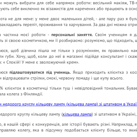
и можуть вибрати для себе напрямок роботи: весільний макіяж, ТВ-пр
ують себе виключно як візажистів для наречених або працюють в осно
ота не для мене: у мене двоє маленьких дітей, - але пару раз я була
 закладають переліт, проживання та харчування. За два дні можна от
 частина моєї роботи -
персональні заняття.
Своїм ученицям я да
ь зі своєю косметичкою, ми її розбираємо: розуміємо, що підходить, 
аюся, щоб дівчина пішла не тільки з розумінням, як правильно на
и губи. Хочу, щоб, коли до неї в магазині підійде консультант і ска
а: « Спокій! У мене є зволожуючий крем».
аюся
підлаштовуватися під учениць.
Якщо приходить клієнтка з кос
и відпрацювати стрілки, смокі, червону помаду і ще купу всього.
% клієнток в косметичці тільки туш і невідповідний тональник. Буває
ла колега з Фінляндії.
едорого круглу кільцеву лампу (
кільцева лампа
) зі штативом в Україні,
, в нашій сфері є конкуренція, але історії бувають різні. Наприклад, 
правляю колегу, яка в підсумку подобається клієнту більше, то як