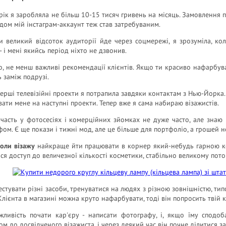
ік я заробляла не більш 10-15 тисяч гривень на місяць. Замовлення п
одом мій інстаграм-аккаунт теж став затребуваним.
и великий відсоток аудиторії йде через соцмережі, я зрозуміла, ко
- і мені якийсь період ніхто не дзвонив.
, не менш важливі рекомендації клієнтів. Якщо ти красиво нафарбува
 заміж подрузі.
перші телевізійні проекти я потрапила завдяки контактам з Нью-Йорка.
ати мене на наступні проекти. Тепер вже я сама набираю візажистів.
часть у фотосесіях і комерційних зйомках не дуже часто, але знаю 
ом. Є ще покази і тижні мод, але це більше для портфоліо, а грошей н
оли візажу
найкраще йти працювати в корнер який-небудь гарною косм
ься доступ до величезної кількості косметики, стабільно великому пот
стувати різні засоби, тренуватися на людях з різною зовнішністю, тип
 Клієнта в магазині можна круто нафарбувати, тоді він попросить твій 
жливість почати кар'єру - написати фотографу, і, якщо їму сподо
ом до досвідченого візажиста, і через деякий час він почне ділитися 