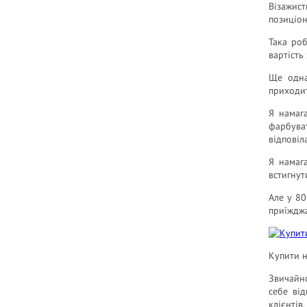
Візажист
позиціон
Така роб
вартість
Ще одна
приходит
Я намаг
фарбуват
відповіл
Я намаг
встигнут
Але у 80
приїжджа
Купити н
Звичайно
себе від
клієнтів.