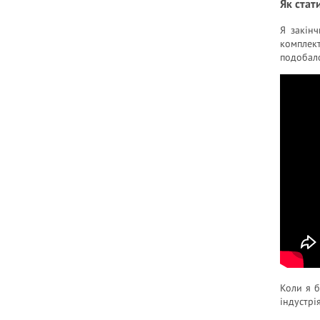
Як стат
Я закінч
комплек
подобало
Коли я б
індустрі