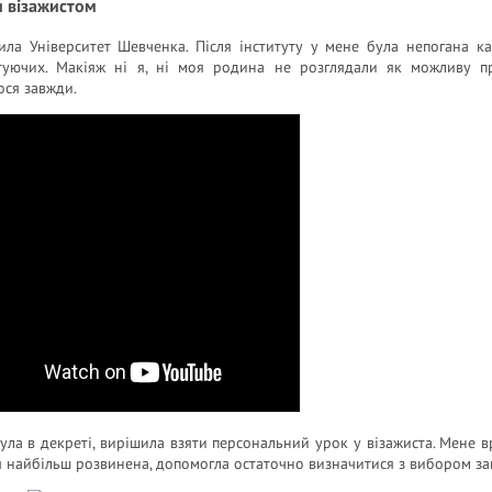
и візажистом
ила Університет Шевченка. Після інституту у мене була непогана к
туючих. Макіяж ні я, ні моя родина не розглядали як можливу п
ся завжди.
ула в декреті, вирішила взяти персональний урок у візажиста. Мене вр
я найбільш розвинена, допомогла остаточно визначитися з вибором за