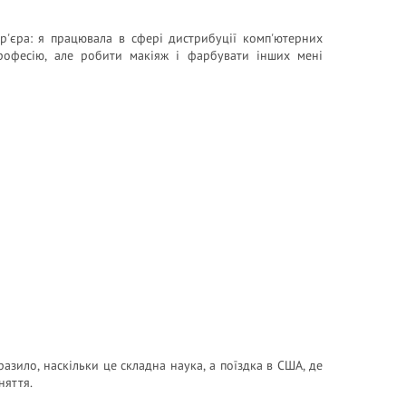
ар'єра: я працювала в сфері дистрибуції комп'ютерних
рофесію, але робити макіяж і фарбувати інших мені
азило, наскільки це складна наука, а поїздка в США, де
няття.