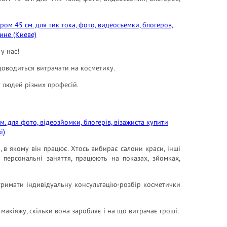
у нас!
доводиться витрачати на косметику.
 людей різних професій.
и, в якому він працює. Хтось вибирає салони краси, інші
 персональні заняття, працюють на показах, зйомках,
отримати індивідуальну консультацію-розбір косметички
 макіяжу, скільки вона заробляє і на що витрачає гроші.