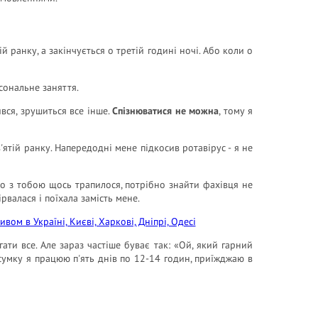
ранку, а закінчується о третій годині ночі. Або коли о
сональне заняття.
ився, зрушиться все інше.
Спізнюватися не можна
, тому я
'ятій ранку. Напередодні мене підкосив ротавірус - я не
що з тобою щось трапилося, потрібно знайти фахівця не
рвалася і поїхала замість мене.
ти все. Але зараз частіше буває так: «Ой, який гарний
дсумку я працюю п'ять днів по 12-14 годин, приїжджаю в