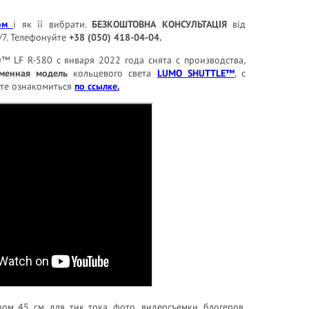
ом
і як її вибрати.
БЕЗКОШТОВНА КОНСУЛЬТАЦІЯ
від
4/7. Телефонуйте
+38 (050) 418-04-04.
 LF R-580 с января 2022 года снята с производства,
менная модель
кольцевого света
LUMO SHUTTLE™
, с
ете ознакомиться
по ссылке.
ром 45 см. для тик тока, фото, видеосъемки, блогеров,