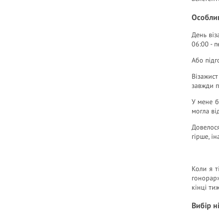
Особлив
День віз
06:00 - 
Або підг
Візажист
завжди п
У мене б
могла ві
Довелося
гірше, і
Коли я т
гонорар»
кінці ти
Вибір н