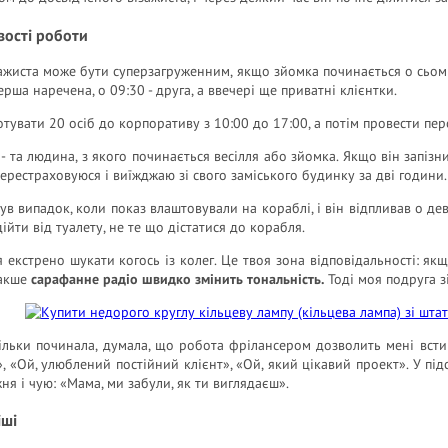
ості роботи
ажиста може бути суперзагруженним, якщо зйомка починається о сьомій 
перша наречена, о 09:30 - друга, а ввечері ще приватні клієнтки.
отувати 20 осіб до корпоративу з 10:00 до 17:00, а потім провести пер
 - та людина, з якого починається весілля або зйомка. Якщо він запізн
ерестраховуюся і виїжджаю зі свого заміського будинку за дві години.
ув випадок, коли показ влаштовували на кораблі, і він відпливав о дев
дійти від туалету, не те що дістатися до корабля.
 екстрено шукати когось із колег. Це твоя зона відповідальності: як
накше
сарафанне радіо швидко змінить тональність.
Тоді моя подруга зі
ільки починала, думала, що робота фрілансером дозволить мені встига
, «Ой, улюблений постійний клієнт», «Ой, який цікавий проект». У пі
жня і чую: «Мама, ми забули, як ти виглядаєш».
іші