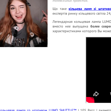
телевізійних проектах.
Що таке
кільцева ламп зі штатив
експертів ринку кільцевого світла 2
Легендарная кольцевая лампа LUMO™
вместо нее выпущена
более совре
характеристиками которого Вы мож
Кольцевая лампа со штативом LUMO SHUTTLE™
| 105 Ватт | диамет