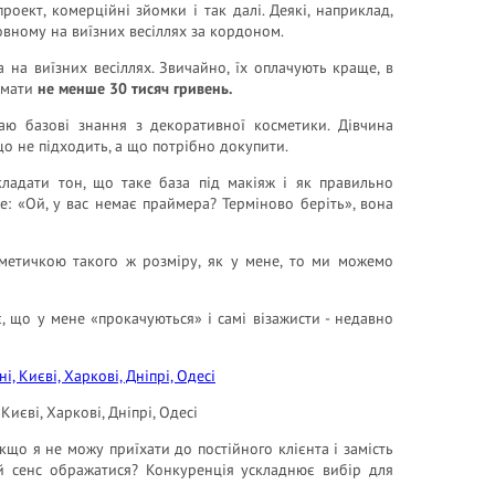
оект, комерційні зйомки і так далі. Деякі, наприклад,
вному на виїзних весіллях за кордоном.
 на виїзних весіллях. Звичайно, їх оплачують краще, в
римати
не менше 30 тисяч гривень.
ю базові знання з декоративної косметики. Дівчина
що не підходить, а що потрібно докупити.
кладати тон, що таке база під макіяж і як правильно
же: «Ой, у вас немає праймера? Терміново беріть», вона
метичкою такого ж розміру, як у мене, то ми можемо
, що у мене «прокачуються» і самі візажисти - недавно
 Києві, Харкові, Дніпрі, Одесі
якщо я не можу приїхати до постійного клієнта і замість
ий сенс ображатися? Конкуренція ускладнює вибір для