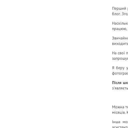
Перший р
блог. Зг
Наскільк
працюю, 
Звичайно
виходить
На свої 
запрошув
Я беру у
фотограф
Після шк
з'являєт
Можна те
місяців.
Інша мо
асистент