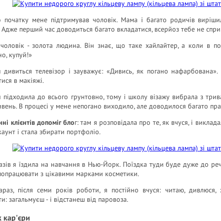
о початку мене підтримував чоловік. Мама і багато родичів вирі
 Адже перший час доводиться багато вкладатися, всерйоз тебе не спр
чоловік - золота людина. Він знає, що таке хайлайтер, а коли в по
о, купуй!»
н дивиться телевізор і зауважує: «Дивись, як погано нафарбована».
ися в макіяжі.
 підходила до всього грунтовно, тому і школу візажу вибрала з три
ивень. В процесі у мене непогано виходило, але доводилося багато п
нні клієнтів допоміг бло
г: там я розповідала про те, як вчуся, і виклад
каунт і стала збирати портфоліо.
азів я їздила на навчання в Нью-Йорк. Поїздка туди буде дуже до речі
попрацювати з цікавими марками косметики.
зараз, після семи років роботи, я постійно вчуся: читаю, дивлюся
ти: загальмуєш - і відстанеш від паровоза.
 кар'єри