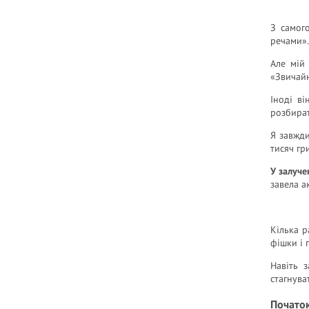
З самог
речами».
Але мій 
«Звичайн
Іноді ві
розбират
Я завжди
тисяч гр
У залуче
завела а
Кілька р
фішки і 
Навіть 
стагнува
Початок