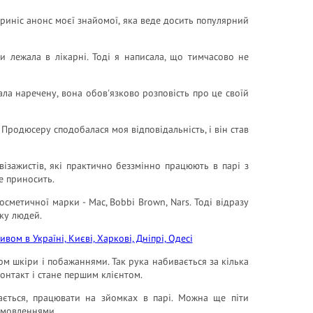
риніс анонс моєї знайомої, яка веде досить популярний
ли лежала в лікарні. Тоді я написала, що тимчасово не
ла наречену, вона обов'язково розповість про це своїй
 Продюсеру сподобалася моя відповідальність, і він став
візажистів, які практично беззмінно працюють в парі з
е приносить.
етичної марки - Mac, Bobbi Brown, Nars. Тоді відразу
оку людей.
ом шкіри і побажаннями. Так рука набивається за кілька
контакт і стане першим клієнтом.
бається, працювати на зйомках в парі. Можна ще піти
замовленнями.