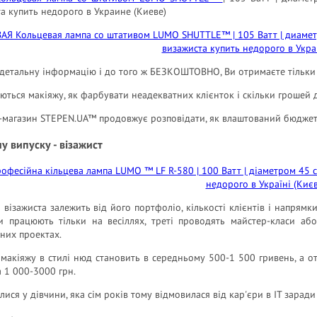
а купить недорого в Украине (Киеве)
 детальну інформацію і до того ж БЕЗКОШТОВНО, Ви отримаєте тільки 
ються макіяжу, як фарбувати неадекватних клієнток і скільки грошей 
-магазин STEPEN.UA™ продовжує розповідати, як влаштований бюджет
у випуску - візажист
 візажиста залежить від його портфоліо, кількості клієнтів і напрямк
и працюють тільки на весіллях, треті проводять майстер-класи або
йних проектах.
 макіяжу в стилі нюд становить в середньому 500-1 500 гривень, а 
 1 000-3000 грн.
лися у дівчини, яка сім років тому відмовилася від кар'єри в IT заради