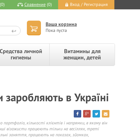
(0)
Сравнение
(0)
Вход / Регистрация
Ваша корзина
Пока пуста
Средства личной
Витамины для
гигиены
женщин, детей
и заробляють в Україні
 портфоліо, кількості клієнтів і напрямки, в якому він
інші візажисти працюють тільки на весіллях, треті
льні заняття, працюють на показах, зйомках,