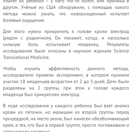
плачет их ребенок – у него что-то болит, или причина в
другом. Учёные из США обнаружили, с помощью какого
метода можно узнать, что новорожденный испытает
болевые ощущения.
Для этого нужно прикрепить к голове крохи электрод
(рядом с родничком). Он покажет, когда, и насколько
сильную боль испытывает младенец. Результаты
исследования были описаны в научном журнале Science
Translational Medicine.
Чтобы изучить эффективность данного метода,
исследователи провели эксперимент, в котором приняли
участие 18 младенцев возрастом от 2 до 5 дней. Дети были
разделены на 2 группы, при этом к голове каждого
младенца был прикреплен электрод.
В ходе исследования у каждого ребенка был взят анализ
крови из пяточки, но малышам из второй группы перед
процедурой, на место укола, был нанесен обезболивающий
крем, а тех, кто был в первой группе, просто поглаживали и
успокаивали словесно.