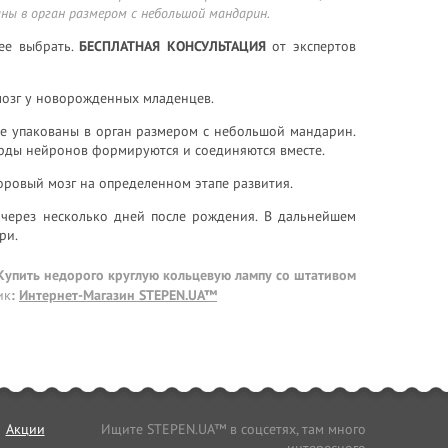
ны в орган размером с небольшой мандарин.
ее выбрать.
БЕСПЛАТНАЯ КОНСУЛЬТАЦИЯ
от экспертов
мозг у новорожденных младенцев.
е упакованы в орган размером с небольшой мандарин.
рды нейронов формируются и соединяются вместе.
оровый мозг на определенном этапе развития.
через несколько дней после рождения. В дальнейшем
ри.
 Купить недорого круглую кольцевую лампу со штативом
ик
:
Интернет-Магазин STEPEN.UA™
Акции
Ищите STEPEN.UA™ в соцсетях, там много