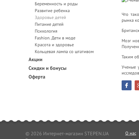
Беременность и роды
Развитие ребенка
Что так
Здоровье детей
рынка ко
Питание детей
Британск
Психология
Fashion. Дети в моде
Мозг но
Красота и здоровье
Получен
Кольцевая лампа со штативом
Таким об
Акции
Ученые 
Скидки и бонусы
исследов
Оферта
© 2026 Интернет-магазин STEPEN.UA
О нас