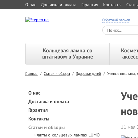
О нас
Доставка и оплата
Гарантия
Контакты
Стать
Обратный звонок
Кольцевая лампа со
Космет
штативом в Украине
аксес
Главная
/
Статьи и обзоры
/
Здоровье детей
/
Ученые показали, 
Уче
О нас
Доставка и оплата
но
Гарантия
Контакты
11 мая 
Статьи и обзоры
Факты о кольцевых лампах LUMO