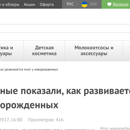
РУС
|
УКР
Желания
и и обзоры
Акции
Оферта
ика и
Детская
Молокоотсосы и
суары
косметика
аксессуары
как развивается мозг у новорожденных
ные показали, как развивает
ворожденных
2017, 16:00
Просмотров: 416
Мозг новорожден