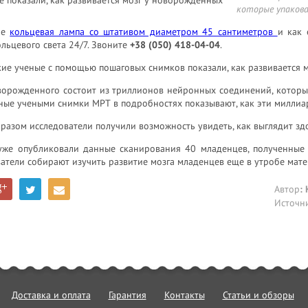
которые упакова
ое
кольцевая лампа со штативом диаметром 45 сантиметров
и как 
льцевого света 24/7. Звоните
+38 (050) 418-04-04
.
ие ученые с помощью пошаговых снимков показали, как развивается 
ворожденного состоит из триллионов нейронных соединений, которы
ные учеными снимки МРТ в подробностях показывают, как эти миллиа
разом исследователи получили возможность увидеть, как выглядит зд
уже опубликовали данные сканирования 40 младенцев, полученные 
атели собирают изучить развитие мозга младенцев еще в утробе мате
Автор
:
Источн
Доставка и оплата
Гарантия
Контакты
Статьи и обзоры