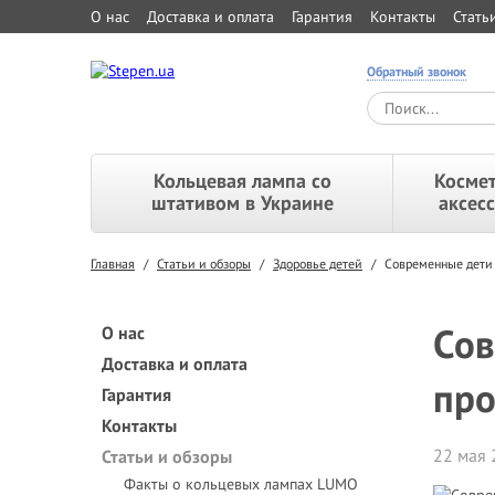
О нас
Доставка и оплата
Гарантия
Контакты
Стать
Обратный звонок
Кольцевая лампа со
Космет
штативом в Украине
аксес
Главная
/
Статьи и обзоры
/
Здоровье детей
/
Современные дети 
Сов
О нас
Доставка и оплата
про
Гарантия
Контакты
22 мая 
Статьи и обзоры
Факты о кольцевых лампах LUMO