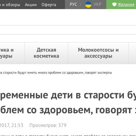
РУС
|
УКР
Желания
и и обзоры
Акции
Оферта
ика и
Детская
Молокоотсосы и
суары
косметика
аксессуары
в старости будут иметь много проблем со здоровьем, говорят эксперты
ременные дети в старости б
блем со здоровьем, говорят
2017, 21:53
Просмотров: 379