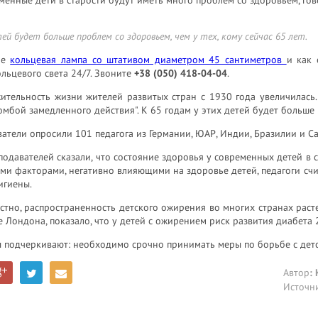
ей будет больше проблем со здоровьем, чем у тех, кому сейчас 65 лет.
ое
кольцевая лампа со штативом диаметром 45 сантиметров
и как 
льцевого света 24/7. Звоните
+38 (050) 418-04-04
.
ительность жизни жителей развитых стран с 1930 года увеличилась
омбой замедленного действия". К 65 годам у этих детей будет больше п
атели опросили 101 педагога из Германии, ЮАР, Индии, Бразилии и С
одавателей сказали, что состояние здоровья у современных детей в 
и факторами, негативно влияющими на здоровье детей, педагоги счи
игиены.
стно, распространенность детского ожирения во многих странах раст
 Лондона, показало, что у детей с ожирением риск развития диабета 2
ы подчеркивают: необходимо срочно принимать меры по борьбе с дет
Автор
:
Источн