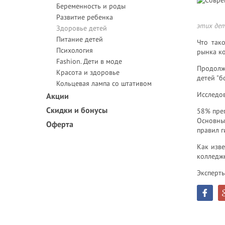
Беременность и роды
Развитие ребенка
этих дет
Здоровье детей
Питание детей
Что так
Психология
рынка ко
Fashion. Дети в моде
Продолж
Красота и здоровье
детей "б
Кольцевая лампа со штативом
Исследов
Акции
Скидки и бонусы
58% преп
Основным
Оферта
правил г
Как изве
колледже
Эксперт