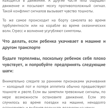
находится в движении. А другие части тела ощущают
движение и посылают мозгу противоположный сигнал.
Такой конфликт сигналов вызывает чувство тошноты.
То же самое происходит на борту самолета во время
турбулентности или на корабле во время океанических
волн. Стресс и волнение усугубляют симптомы.
Что делать, если ребенка укачивает в машине и
другом транспорте
Будьте терпеливы, поскольку ребенок себя плохо
чувствует, и попробуйте предпринять следующие
шаги:
Внимательно следите за ранними признаками укачивания
— холодный пот и потеря аппетита обычно предшествуют
тошноте и рвоте. Если вы заметили тревожные сигналы, по
мере возможности остановите движение. Если это
случилось во время поездки на машине, ненадолго
остановитесь и выйдите подышать воздухом на улицу.