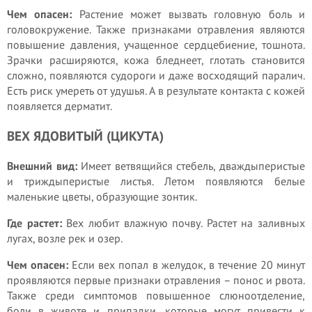
Чем опасен:
Растение может вызвать головную боль и
головокружение. Также признаками отравления являются
повышение давления, учащенное сердцебиение, тошнота.
Зрачки расширяются, кожа бледнеет, глотать становится
сложно, появляются судороги и даже восходящий паралич.
Есть риск умереть от удушья. А в результате контакта с кожей
появляется дерматит.
ВЕХ ЯДОВИТЫЙ (ЦИКУТА)
Внешний вид:
Имеет ветвящийся стебель, дваждыперистые
и триждыперистые листья. Летом появляются белые
маленькие цветы, образующие зонтик.
Где растет:
Вех любит влажную почву. Растет на заливных
лугах, возле рек и озер.
Чем опасен:
Если вех попал в желудок, в течение 20 минут
проявляются первые признаки отравления – понос и рвота.
Также среди симптомов повышенное слюноотделение,
боли в животе и припадки, которые могут привести к