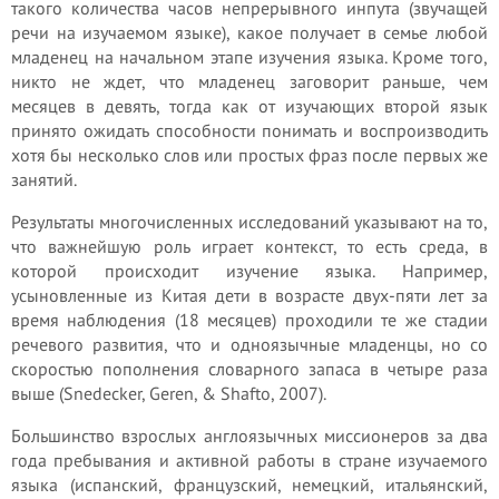
такого количества часов непрерывного инпута (звучащей
речи на изучаемом языке), какое получает в семье любой
младенец на начальном этапе изучения языка. Кроме того,
никто не ждет, что младенец заговорит раньше, чем
месяцев в девять, тогда как от изучающих второй язык
принято ожидать способности понимать и воспроизводить
хотя бы несколько слов или простых фраз после первых же
занятий.
Результаты многочисленных исследований указывают на то,
что важнейшую роль играет контекст, то есть среда, в
которой происходит изучение языка. Например,
усыновленные из Китая дети в возрасте двух-пяти лет за
время наблюдения (18 месяцев) проходили те же стадии
речевого развития, что и одноязычные младенцы, но со
скоростью пополнения словарного запаса в четыре раза
выше (Snedecker, Geren, & Shafto, 2007).
Большинство взрослых англоязычных миссионеров за два
года пребывания и активной работы в стране изучаемого
языка (испанский, французский, немецкий, итальянский,