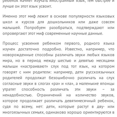
ребенок начнет изучать иностранный язык, тем быстрее и
лучше он этот язык усвоит.
Именно этот миф лежит в основе популярности языковых
школ и курсов для дошкольников или даже совсем
малышей. Попробуем разобраться, подтверждают или
опровергают этот миф современные научные данные.
Процесс усвоения ребенком первого, родного языка
изучен достаточно подробно. Известно, например, что
новорожденные способны различать звуки любых языков
мира, но в период между шестью и девятью месяцами
малыши «настраивают» слух под тот язык, на котором
говорят с ним родители: например, дети русскоязычных
родителей продолжат безошибочно различать на слух
согласные звуки в слогах «ра» и «ла», а маленькие японцы
утратят способность различать эти звуки – за
ненадобностью. Ограничений на количество звуков,
которое продолжает различать девятимесячный ребенок,
судя по всему, нет: дети, которые растут в дву- или
многоязычных семьях, одинаково хорошо ориентируются в