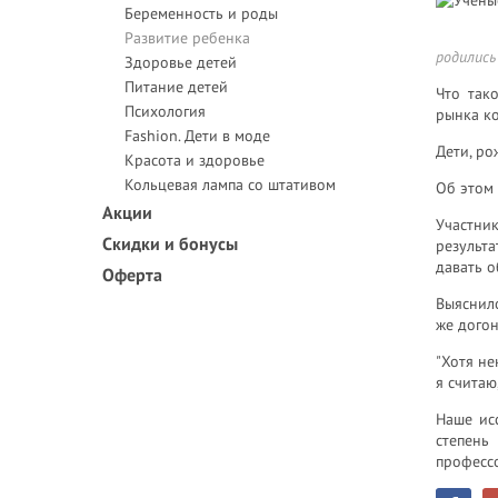
Беременность и роды
Развитие ребенка
родились
Здоровье детей
Питание детей
Что так
Психология
рынка ко
Fashion. Дети в моде
Дети, ро
Красота и здоровье
Кольцевая лампа со штативом
Об этом 
Акции
Участни
Скидки и бонусы
результа
давать о
Оферта
Выяснило
же догон
"Хотя не
я считаю,
Наше ис
степень
професс