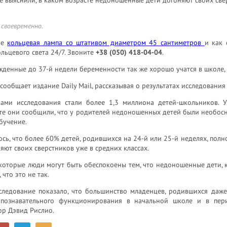
 своевременно.
ое
кольцевая лампа со штативом диаметром 45 сантиметров
и как 
льцевого света 24/7. Звоните
+38 (050) 418-04-04
.
жденные до 37-й недели беременности так же хорошо учатся в школе, 
сообщает издание Daily Mail, рассказывая о результатах исследовани
ками исследования стали более 1,3 миллиона детей-школьников. У
те они сообщили, что у родителей недоношенных детей были необосн
бучение.
сь, что более 60% детей, родившихся на 24-й или 25-й неделях, пол
яют своих сверстников уже в средних классах.
которые люди могут быть обеспокоены тем, что недоношенные дети, к
 что это не так.
следование показало, что большинство младенцев, родившихся даж
 познавательного функционирования в начальной школе и в пери
ор Дэвид Рислио.