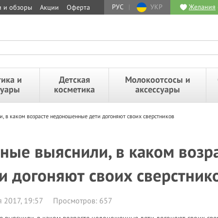
РУС
|
УКР
Желания
и и обзоры
Акции
Оферта
ика и
Детская
Молокоотсосы и
суары
косметика
аксессуары
, в каком возрасте недоношенные дети догоняют своих сверстников
ные выяснили, в каком воз
и догоняют своих сверстник
 2017, 19:57
Просмотров: 657