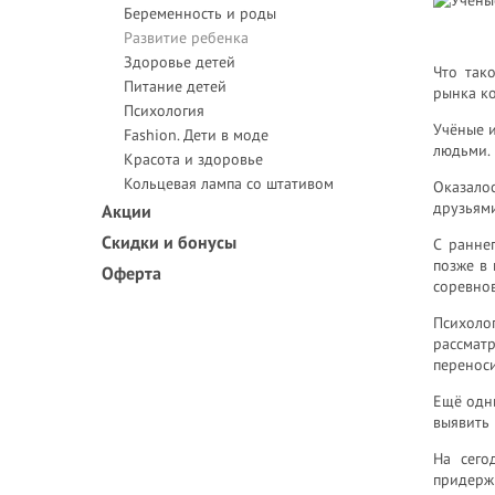
Беременность и роды
Развитие ребенка
Здоровье детей
Что так
Питание детей
рынка ко
Психология
Учёные 
Fashion. Дети в моде
людьми.
Красота и здоровье
Кольцевая лампа со штативом
Оказало
друзьями
Акции
Скидки и бонусы
С раннег
позже в 
Оферта
соревнов
Психоло
рассмат
переноси
Ещё одн
выявить 
На сего
придержи