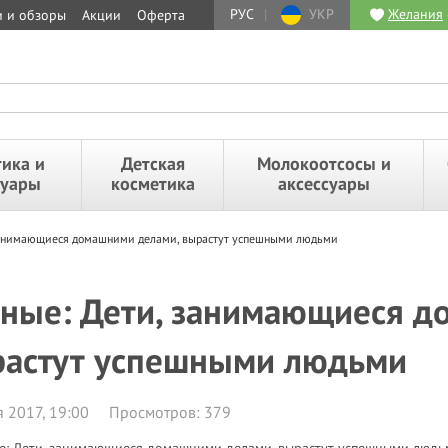
РУС
|
УКР
Желания
и и обзоры
Акции
Оферта
ика и
Детская
Молокоотсосы и
суары
косметика
аксессуары
занимающиеся домашними делами, вырастут успешными людьми
ные: Дети, занимающиеся д
астут успешными людьми
 2017, 19:00
Просмотров: 379