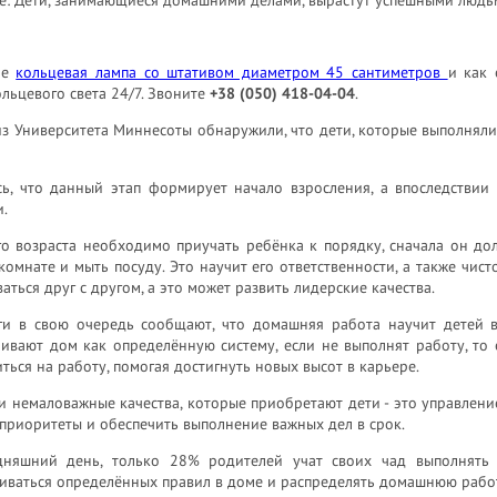
ое
кольцевая лампа со штативом диаметром 45 сантиметров
и как 
льцевого света 24/7. Звоните
+38 (050) 418-04-04
.
из Университета Миннесоты обнаружили, что дети, которые выполня
сь, что данный этап формирует начало взросления, а впоследствии
.
о возраста необходимо приучать ребёнка к порядку, сначала он дол
комнате и мыть посуду. Это научит его ответственности, а также чист
аться друг с другом, а это может развить лидерские качества.
ги в свою очередь сообщают, что домашняя работа научит детей в
ривают дом как определённую систему, если не выполнят работу, то
ться на работу, помогая достигнуть новых высот в карьере.
и немаловажные качества, которые приобретают дети - это управлен
приоритеты и обеспечить выполнение важных дел в срок.
дняшний день, только 28% родителей учат своих чад выполнять 
ваться определённых правил в доме и распределять домашнюю работу