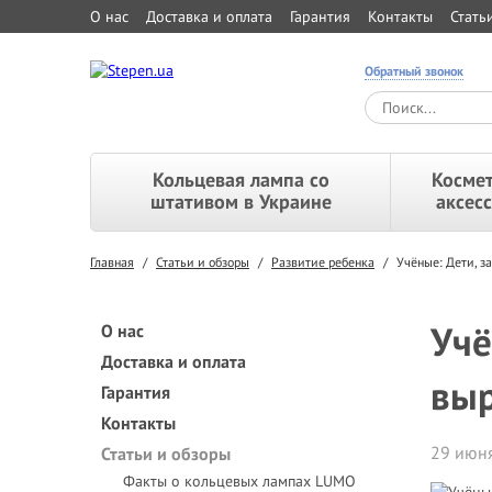
О нас
Доставка и оплата
Гарантия
Контакты
Стать
Обратный звонок
Кольцевая лампа со
Космет
штативом в Украине
аксес
Главная
/
Статьи и обзоры
/
Развитие ребенка
/
Учёные: Дети, 
Учё
О нас
Доставка и оплата
выр
Гарантия
Контакты
29 июня
Статьи и обзоры
Факты о кольцевых лампах LUMO