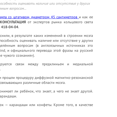
особность оценивать наличие или отсутствие у других
нным вопросам...
ампа со штативом, диаметром 45 сантиметров
и как ее
 КОНСУЛЬТАЦИЯ
от экспертов рынка кольцевого света
) 418-04-04
.
снили, в результате каких изменений в строении мозга
пособность оценивать наличие или отсутствие у других
елённым вопросам (в англоязычных источниках это
mind, и официального перевода этой фразы на русский
е чужого сознания»).
руются связи между предклиньем и медиальной
.
 они прошли процедуру диффузной магнитно-резонансной
 связывающих различные области мозга.
имает ли ребёнок, что знает, а чего не знает другой.
карандаши.
ок — карандаши или конфеты. Кроме того, в качестве