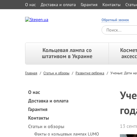
О нас
Доставка и оплата
Гарантия
Контакты
Стать
Обратный звонок
Кольцевая лампа со
Космет
штативом в Украине
аксес
Главная
/
Статьи и обзоры
/
Развитие ребенка
/
Ученые: Дети на
Уче
О нас
Доставка и оплата
год
Гарантия
Контакты
13 сент
Статьи и обзоры
Факты о кольцевых лампах LUMO