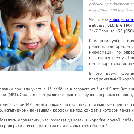
ребёнок приобретает сп
информации по определё
Что такое
кольцевая л
выбрать.
БЕСПЛАТНАЯ
24/7. Звоните
+38 (050
Германские учёные выя
ребёнок приобретает с
информации по опред
называется theory of 
нет; говорят «понимани
В это время форми
префронтальной корой
овании приняли участие 43 ребёнка в возрасте от 3 до 4,5 лет. Все
ии (МРТ). Она выявляет развитие трактов — пучков нервных волокон,
 диффузной МРТ детям давали два задания, призванные оценить, пон
, испытуемому показывали коробку из-под конфет, в которой лежат 
бовалось определить, что ожидает увидеть в коробке другой ребён
 проверяли степень развития их языковых способностей.