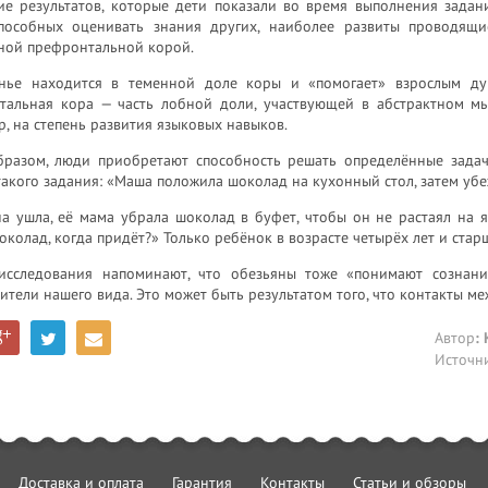
ие результатов, которые дети показали во время выполнения зада
способных оценивать знания других, наиболее развиты проводящ
ной префронтальной корой.
нье находится в теменной доле коры и «помогает» взрослым ду
тальная кора — часть лобной доли, участвующей в абстрактном мы
, на степень развития языковых навыков.
бразом, люди приобретают способность решать определённые задач
акого задания: «Маша положила шоколад на кухонный стол, затем убе
на ушла, её мама убрала шоколад в буфет, чтобы он не растаял на
околад, когда придёт?» Только ребёнок в возрасте четырёх лет и стар
исследования напоминают, что обезьяны тоже «понимают сознани
ители нашего вида. Это может быть результатом того, что контакты м
Автор
:
Источн
Доставка и оплата
Гарантия
Контакты
Статьи и обзоры