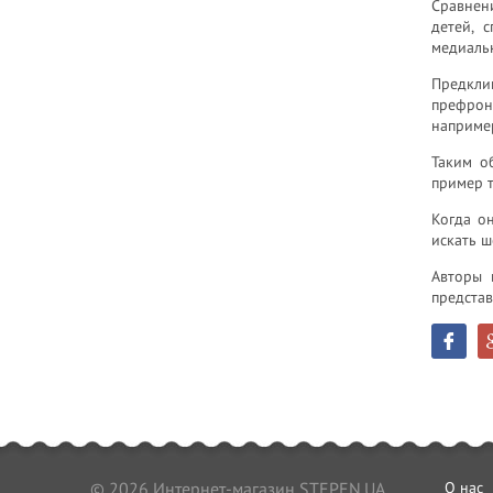
Сравнен
детей, 
медиаль
Предкли
префрон
например
Таким о
пример т
Когда о
искать ш
Авторы 
представ
© 2026 Интернет-магазин STEPEN.UA
О нас