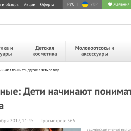
РУС
|
УКР
Желания
и и обзоры
Акции
Оферта
ика и
Детская
Молокоотсосы и
суары
косметика
аксессуары
чинают понимать других в четыре года
ные: Дети начинают понимат
а
ября 2017, 11:45
Просмотров: 366
Германские учёные выяс