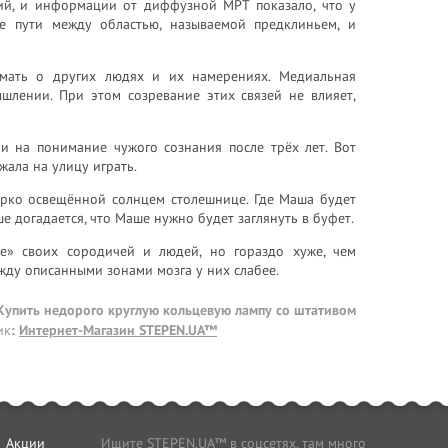
ний, и информации от диффузной МРТ показало, что у
ие пути между областью, называемой предклиньем, и
мать о других людях и их намерениях. Медиальная
шлении. При этом созревание этих связей не влияет,
и на понимание чужого сознания после трёх лет. Вот
жала на улицу играть.
 ярко освещённой солнцем столешнице. Где Маша будет
ше догадается, что Маше нужно будет заглянуть в буфет.
е» своих сородичей и людей, но гораздо хуже, чем
ежду описанными зонами мозга у них слабее.
 Купить недорого круглую кольцевую лампу со штативом
ик
:
Интернет-Магазин STEPEN.UA™
Акции
Ищите STEPEN.UA™ в соцсетях, там много