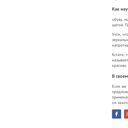
Как нау
обувь м
шагом. П
Учти, чт
зеркаль
напротив
Кстати, 
называет
красиво 
В своем
Если же 
предлож
применен
он захоч