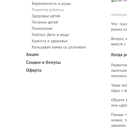
Беременность и роды
Развитие ребенка
повторя
Здоровье детей
Питание детей
Что так
Психология
рынка ко
Fashion. Дети в моде
Вопрос, 
Красота и здоровье
вместе с
Кольцевая лампа со штативом
Акции
Когда р
Скидки и бонусы
Развити
Оферта
палочка
показать
Чаще все
пары с л
Обрати в
они сдел
Поищи т
ножке, 
заранее 