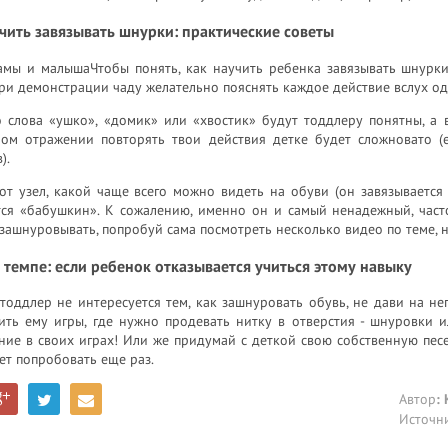
чить завязывать шнурки: практические советы
амы и малышаЧтобы понять, как научить ребенка завязывать шнурки,
ри демонстрации чаду желательно пояснять каждое действие вслух од
о слова «ушко», «домик» или «хвостик» будут тоддлеру понятны, а в
ном отражении повторять твои действия детке будет сложновато (
).
тот узел, какой чаще всего можно видеть на обуви (он завязывается
ся «бабушкин». К сожалению, именно он и самый ненадежный, часто 
зашнуровывать, попробуй сама посмотреть несколько видео по теме, н
 темпе: если ребенок отказывается учиться этому навыку
тоддлер не интересуется тем, как зашнуровать обувь, не дави на н
ить ему игры, где нужно продевать нитку в отверстия - шнуровки 
ие в своих играх! Или же придумай с деткой свою собственную песе
ет попробовать еще раз.
Автор
:
Источн