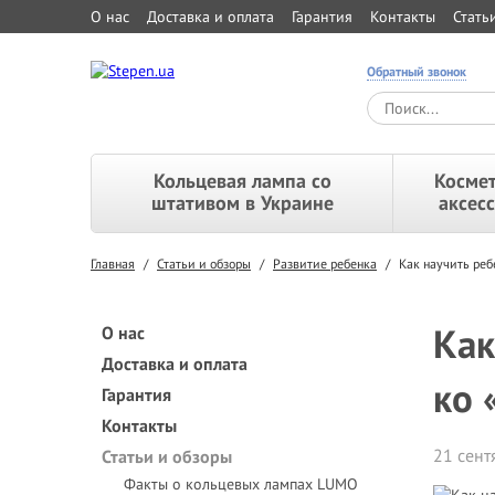
О нас
Доставка и оплата
Гарантия
Контакты
Стать
Обратный звонок
Кольцевая лампа со
Космет
штативом в Украине
аксес
Главная
/
Статьи и обзоры
/
Развитие ребенка
/
Как научить реб
Как
О нас
Доставка и оплата
ко 
Гарантия
Контакты
21 сент
Статьи и обзоры
Факты о кольцевых лампах LUMO