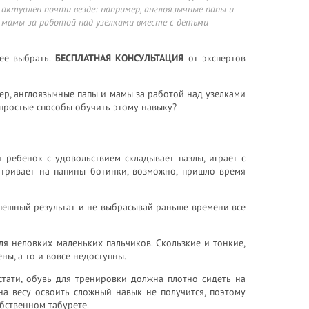
актуален почти везде: например, англоязычные папы и
мамы за работой над узелками вместе с детьми
ее выбрать.
БЕСПЛАТНАЯ КОНСУЛЬТАЦИЯ
от экспертов
мер, англоязычные папы и мамы за работой над узелками
 простые способы обучить этому навыку?
 ребенок с удовольствием складывает пазлы, играет с
атривает на папины ботинки, возможно, пришло время
еспешный результат и не выбрасывай раньше времени все
я неловких маленьких пальчиков. Скользкие и тонкие,
ны, а то и вовсе недоступны.
стати, обувь для тренировки должна плотно сидеть на
на весу освоить сложный навык не получится, поэтому
обственном табурете.