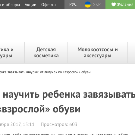
РУС
|
УКР
Желания
и и обзоры
Акции
Оферта
ика и
Детская
Молокоотсосы и
суары
косметика
аксессуары
енка завязывать шнурки: от липучек ко «взрослой» обуви
 научить ребенка завязывать
«взрослой» обуви
ября 2017, 15:11
Просмотров: 603