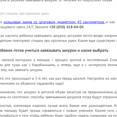
ют стишок про кроличьи ушки.
ое
кольцевая лампа со штативом, диаметром 45 сантиметров
и как 
льцевого света 24/7. Звоните
+38 (050) 418-04-04
.
как научить ребенка завязывать шнурки, актуален почти везде: напри
 детьми повторяют стишок про кроличьи ушки. Какие еще существуют
ебенок готов учиться завязывать шнурки и какие выбрать
е мелкой моторики у малыша — процесс долгий и постепенный. Если
ми для суши как с барабанными, а теперь еще и с интересом посм
 ему, как завязать шнурки.
го это происходит в 5-6 лет, как раз перед школой. Настройся на н
ипучками из обувного гардероба чада!
нимание, что шнурки в детской обуви зачастую не предназначены дл
аны из синтетики: способы завязывания шнурков тогда будут ограниче
олстые, хлопковые изделия, лучше всего белые или разноцветные. К
так малышу будет проще справляться с новым умением. Кроме того, 
позаботься о том, чтобы ребенку было удобно сидеть, например, на с