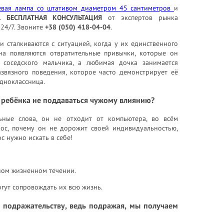
евая лампа со штативом диаметром 45 сантиметров
и
ь.
БЕСПЛАТНАЯ КОНСУЛЬТАЦИЯ
от экспертов рынка
 24/7. Звоните
+38 (050) 418-04-04
.
 сталкиваются с ситуацией, когда у их единственного
на появляются отвратительные привычки, которые он
 соседского мальчика, а любимая дочка занимается
звязного поведения, которое часто демонстрирует её
дноклассница.
 ребёнка не поддаваться чужому влиянию?
ьные слова, он не отходит от компьютера, во всём
рос, почему он не дорожит своей индивидуальностью,
с нужно искать в себе!
ном жизненном течении.
огут сопровождать их всю жизнь.
к подражательству, ведь подражая, мы получаем