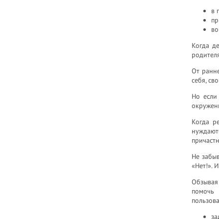
в 
пр
во
Когда де
родителя
От ранне
себя, св
Но если
окружени
Когда р
нуждают
причастн
Не забыв
«Нет!». 
Обзывая
помочь 
пользова
за