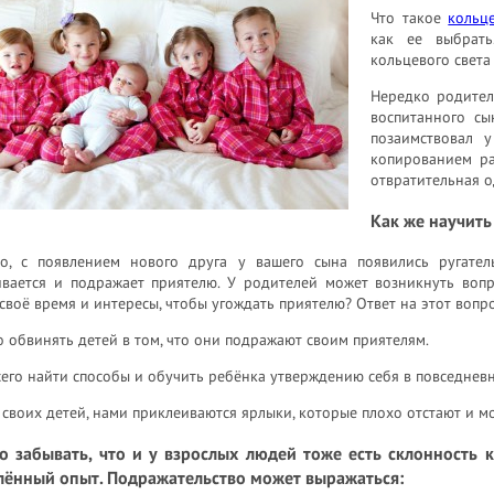
Что такое
кольц
как ее выбрат
кольцевого света
Нередко родители
воспитанного сы
позаимствовал у
копированием ра
отвратительная о
Как же научить
о, с появлением нового друга у вашего сына появились ругател
ивается и подражает приятелю. У родителей может возникнуть воп
своё время и интересы, чтобы угождать приятелю? Ответ на этот вопро
 обвинять детей в том, что они подражают своим приятелям.
его найти способы и обучить ребёнка утверждению себя в повседнев
своих детей, нами приклеиваются ярлыки, которые плохо отстают и м
о забывать, что и у взрослых людей тоже есть склонность 
лённый опыт. Подражательство может выражаться: