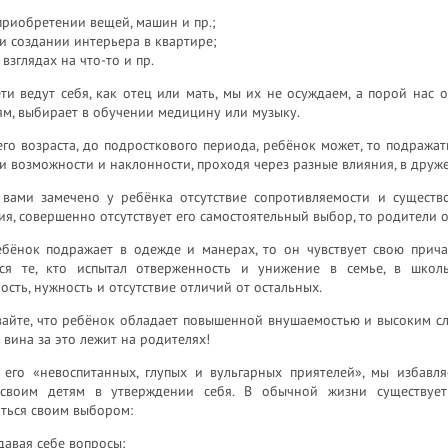
приобретении вещей, машин и пр.;
и создании интерьера в квартире;
 взглядах на что-то и пр.
ти ведут себя, как отец или мать, мы их не осуждаем, а порой нас 
м, выбирает в обучении медицину или музыку.
го возраста, до подросткового периода, ребёнок может, то подражат
ои возможности и наклонности, проходя через разные влияния, в дру
 вами замечено у ребёнка отсутствие сопротивляемости и существ
я, совершенно отсутствует его самостоятельный выбор, то родители 
ебёнок подражает в одежде и манерах, то он чувствует свою причас
ся те, кто испытал отверженность и унижение в семье, в школ
ость, нужность и отсутствие отличий от остальных.
айте, что ребёнок обладает повышенной внушаемостью и высоким слаб
И вина за это лежит на родителях!
 его «невоспитанных, глупых и вульгарных приятелей», мы избавля
своим детям в утверждении себя. В обычной жизни существует
ться своим выбором:
давая себе вопросы;