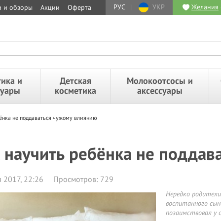
РУС
|
УКР
Желания
и и обзоры
Акции
Оферта
ика и
Детская
Молокоотсосы и
суары
косметика
аксессуары
ёнка не поддаваться чужому влиянию
 научить ребёнка не поддав
 2017, 22:26
Просмотров: 729
Нередко родители
воспитанного сын
позаимствовал у с