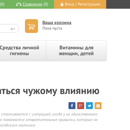
(0)
Сравнение
(0)
Вход / Регистрация
Ваша корзина
Пока пуста
Средства личной
Витамины для
гигиены
женщин, детей
аться чужому влиянию
 сталкиваются с ситуацией, когда у их единственного
а появляются отвратительные привычки, которые он
оседского мальчика.