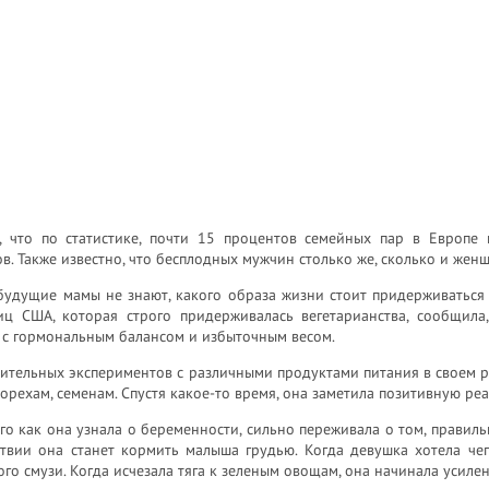
, что по статистике, почти 15 процентов семейных пар в Европе 
в. Также известно, что бесплодных мужчин столько же, сколько и жен
будущие мамы не знают, какого образа жизни стоит придерживаться
иц США, которая строго придерживалась вегетарианства, сообщила
 с гормональным балансом и избыточным весом.
ительных экспериментов с различными продуктами питания в своем р
орехам, семенам. Спустя какое-то время, она заметила позитивную р
го как она узнала о беременности, сильно переживала о том, правиль
ствии она станет кормить малыша грудью. Когда девушка хотела чег
го смузи. Когда исчезала тяга к зеленым овощам, она начинала усиле