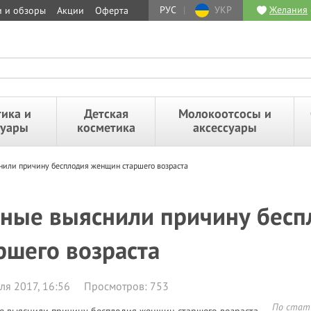
РУС
|
УКР
Желания
и и обзоры
Акции
Оферта
ика и
Детская
Молокоотсосы и
суары
косметика
аксессуары
нили причину бесплодия женщин старшего возраста
ные выяснили причину бес
ршего возраста
ля 2017, 16:56
Просмотров: 753
По стати