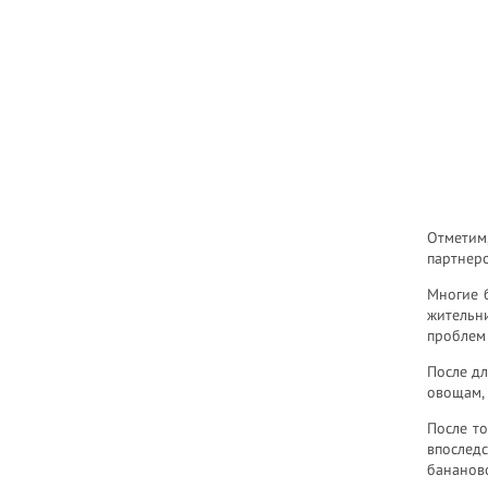
Отметим
партнеро
Многие 
жительн
проблем
После дл
овощам, 
После то
впослед
бананово