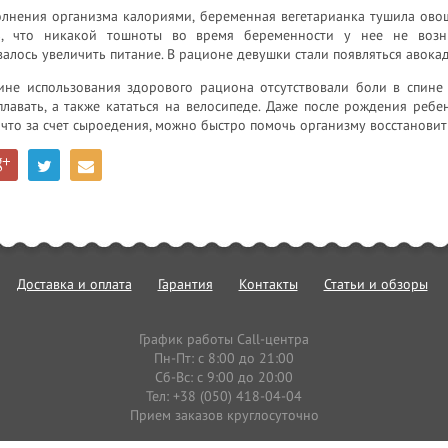
олнения организма калориями, беременная вегетарианка тушила овощ
ь, что никакой тошноты во время беременности у нее не возни
алось увеличить питание. В рационе девушки стали появляться авока
ине использования здорового рациона отсутствовали боли в спине
плавать, а также кататься на велосипеде. Даже после рождения реб
 что за счет сыроедения, можно быстро помочь организму восстановит
Доставка и оплата
Гарантия
Контакты
Статьи и обзоры
График работы Call-центра
Пн-Пт: с 8:00 до 21:00
Сб-Вс: с 9:00 до 20:00
Тел: +38 (050) 418-04-04
Прием заказов круглосуточно