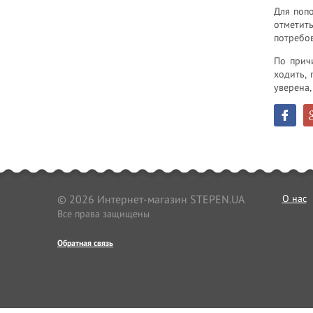
Для поп
отметит
потребов
По прич
ходить, 
уверена,
© 2026 Интернет-магазин STEPEN.UA
О нас
Все права защищены
Обратная связь