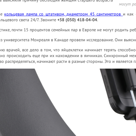
могут ро
ое
кольцевая лампа со штативом, диаметром 45 сантиметров
и как 
льцевого света 24/7. Звоните
+38 (050) 418-04-04
.
стике, почти 15 процентов семейных пар в Европе не могут родить ре
з университета Монреаля в Канаде провели исследование. Они выясни
ю врачей, все дело в том, что яйцеклетки начинает терять способн
жно происходить еще при их нахождении в яичниках. Синхронный мех
о распределяться, начинают расти в разные стороны. Это и является