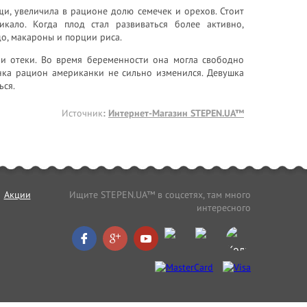
и, увеличила в рационе долю семечек и орехов. Стоит
кало. Когда плод стал развиваться более активно,
до, макароны и порции риса.
 и отеки. Во время беременности она могла свободно
енка рацион американки не сильно изменился. Девушка
ься.
Источник
:
Интернет-Магазин STEPEN.UA™
Акции
Ищите STEPEN.UA™ в соцсетях, там много
интересного