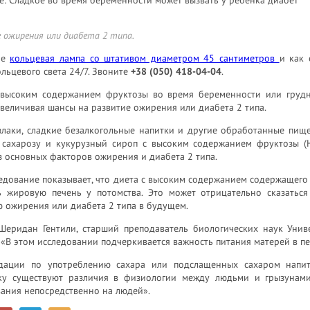
 ожирения или диабета 2 типа.
ое
кольцевая лампа со штативом диаметром 45 сантиметров
и как 
льцевого света 24/7. Звоните
+38 (050) 418-04-04
.
 высоким содержанием фруктозы во время беременности или груд
увеличивая шансы на развитие ожирения или диабета 2 типа.
злаки, сладкие безалкогольные напитки и другие обработанные пищ
 сахарозу и кукурузный сироп с высоким содержанием фруктозы (H
 основных факторов ожирения и диабета 2 типа.
едование показывает, что диета с высоким содержанием содержащего
ь жировую печень у потомства. Это может отрицательно сказаться
 ожирения или диабета 2 типа в будущем.
Шеридан Гентили, старший преподаватель биологических наук Унив
 «В этом исследовании подчеркивается важность питания матерей в п
дации по употреблению сахара или подслащенных сахаром напит
ку существуют различия в физиологии между людьми и грызунам
ания непосредственно на людей».