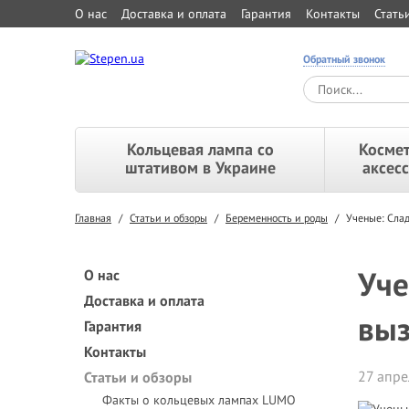
О нас
Доставка и оплата
Гарантия
Контакты
Стать
Обратный звонок
Кольцевая лампа со
Космет
штативом в Украине
аксес
Главная
/
Статьи и обзоры
/
Беременность и роды
/
Ученые: Слад
Уче
О нас
Доставка и оплата
выз
Гарантия
Контакты
27 апре
Статьи и обзоры
Факты о кольцевых лампах LUMO