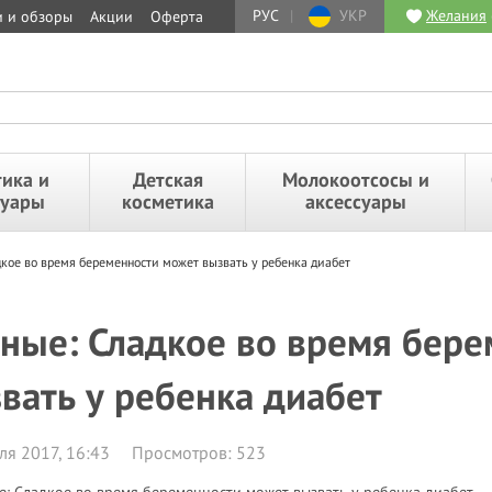
РУС
|
УКР
Желания
и и обзоры
Акции
Оферта
ика и
Детская
Молокоотсосы и
суары
косметика
аксессуары
кое во время беременности может вызвать у ребенка диабет
ные: Сладкое во время бер
вать у ребенка диабет
ля 2017, 16:43
Просмотров: 523