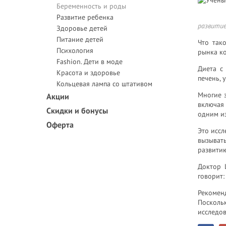
Беременность и роды
Развитие ребенка
развитие
Здоровье детей
Питание детей
Что так
Психология
рынка ко
Fashion. Дети в моде
Диета с
Красота и здоровье
печень, 
Кольцевая лампа со штативом
Многие 
Акции
включая
Скидки и бонусы
одним из
Оферта
Это иссл
вызыват
развитию
Доктор 
говорит:
Рекомен
Посколь
исследов