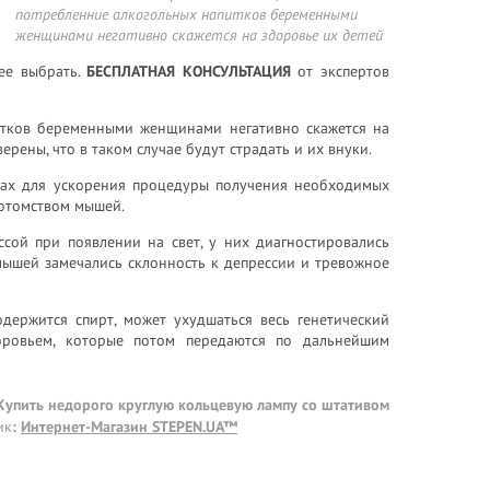
потребленние алкогольных напитков беременными
женщинами негативно скажется на здоровье их детей
ее выбрать.
БЕСПЛАТНАЯ КОНСУЛЬТАЦИЯ
от экспертов
итков беременными женщинами негативно скажется на
рены, что в таком случае будут страдать и их внуки.
нах для ускорения процедуры получения необходимых
потомством мышей.
сой при появлении на свет, у них диагностировались
мышей замечались склонность к депрессии и тревожное
одержится спирт, может ухудшаться весь генетический
оровьем, которые потом передаются по дальнейшим
 Купить недорого круглую кольцевую лампу со штативом
ик
:
Интернет-Магазин STEPEN.UA™