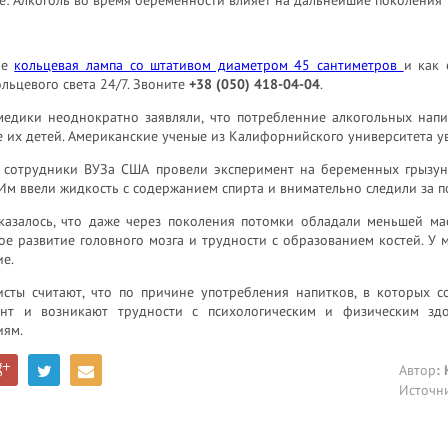
ое
кольцевая лампа со штативом диаметром 45 сантиметров
и как 
льцевого света 24/7. Звоните
+38 (050) 418-04-04
.
медики неоднократно заявляли, что потребленние алкогольных нап
 их детей. Американские ученые из Калифорнийского университета уве
 сотрудники ВУЗа США провели эксперимент на беременных грызу
Им ввели жидкость с содержанием спирта и внимательно следили за 
казалось, что даже через поколения потомки обладали меньшей мас
е развитие головного мозга и трудности с образованием костей. У 
е.
исты считают, что по причине употребления напитков, в которых с
нт и возникают трудности с психологическим и физическим зд
иям.
Автор
:
Источн