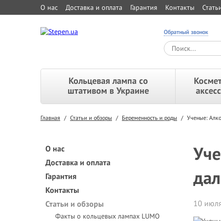
О нас
Доставка и оплата
Гарантия
Контакты
Стать
Обратный звонок
Кольцевая лампа со
Космет
штативом в Украине
аксес
Главная
/
Статьи и обзоры
/
Беременность и роды
/
Ученые: Алк
Уче
О нас
Доставка и оплата
дал
Гарантия
Контакты
10 июля
Статьи и обзоры
Факты о кольцевых лампах LUMO