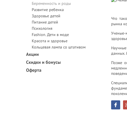
Беременность и роды
Развитие ребенка
Здоровье детей
Что так
Питание детей
рынка ко
Психология
Ученые-
Fashion. Дети в моде
здоровье
Красота и здоровье
Кольцевая лампа со штативом
Научные
данных. 
Акции
Скидки и бонусы
Позже о
медленно
Оферта
поведени
Специал
фундаме
поколен