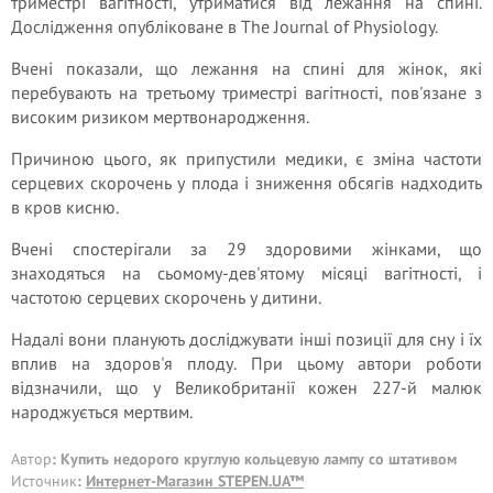
триместрі вагітності, утриматися від лежання на спині.
Дослідження опубліковане в The Journal of Physiology.
Вчені показали, що лежання на спині для жінок, які
перебувають на третьому триместрі вагітності, пов'язане з
високим ризиком мертвонародження.
Причиною цього, як припустили медики, є зміна частоти
серцевих скорочень у плода і зниження обсягів надходить
в кров кисню.
Вчені спостерігали за 29 здоровими жінками, що
знаходяться на сьомому-дев'ятому місяці вагітності, і
частотою серцевих скорочень у дитини.
Надалі вони планують досліджувати інші позиції для сну і їх
вплив на здоров'я плоду. При цьому автори роботи
відзначили, що у Великобританії кожен 227-й малюк
народжується мертвим.
Автор
: Купить недорого круглую кольцевую лампу со штативом
Источник
:
Интернет-Магазин STEPEN.UA™