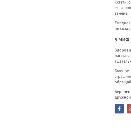
Кстати, 
если про
замене.
Ежеднев
не созда
5.МИФ 
Здоровы
расстав
тщатель
Главное
страшилк
обращайт
Беремен
дружной