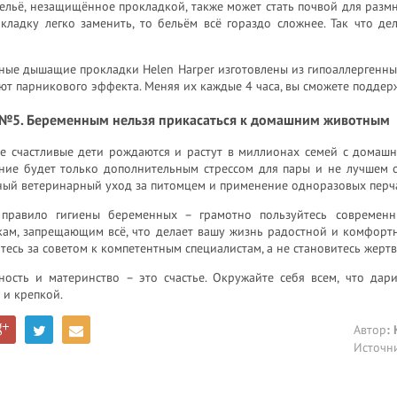
бельё, незащищённое прокладкой, также может стать почвой для разм
кладку легко заменить, то бельём всё гораздо сложнее. Так что де
ные дышащие прокладки Hеlen Harper изготовлены из гипоаллергенны
ют парникового эффекта. Меняя их каждые 4 часа, вы сможете поддер
№5. Беременным нельзя прикасаться к домашним животным
е счастливые дети рождаются и растут в миллионах семей с домашн
ание будет только дополнительным стрессом для пары и не лучшем о
ный ветеринарный уход за питомцем и применение одноразовых перча
 правило гигиены беременных – грамотно пользуйтесь современ
ам, запрещающим всё, что делает вашу жизнь радостной и комфортно
есь за советом к компетентным специалистам, а не становитесь жерт
ность и материнство – это счастье. Окружайте себя всем, что дар
 и крепкой.
Автор
:
Источн