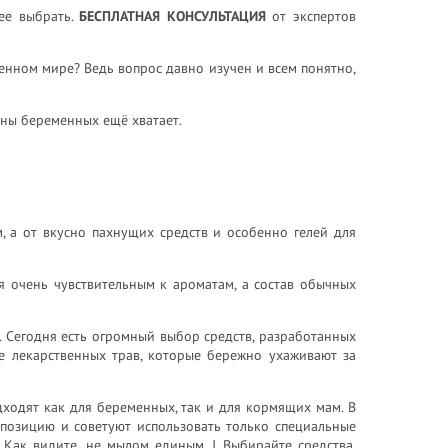
ее выбрать.
БЕСПЛАТНАЯ КОНСУЛЬТАЦИЯ
от экспертов
енном мире? Ведь вопрос давно изучен и всем понятно,
иены беременных ещё хватает.
 а от вкусно пахнущих средств и особенно гелей для
я очень чувствительным к ароматам, а состав обычных
. Сегодня есть огромный выбор средств, разработанных
е лекарственных трав, которые бережно ухаживают за
ходят как для беременных, так и для кормящих мам. В
позицию и советуют использовать только специальные
Как видите, не мылом единым. J Выбирайте средства,