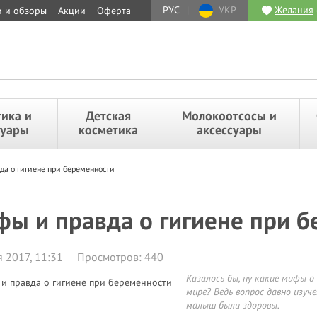
РУС
|
УКР
Желания
и и обзоры
Акции
Оферта
ика и
Детская
Молокоотсосы и
суары
косметика
аксессуары
да о гигиене при беременности
ы и правда о гигиене при 
 2017, 11:31
Просмотров: 440
Казалось бы, ну какие мифы о
мире? Ведь вопрос давно изуч
малыш были здоровы.