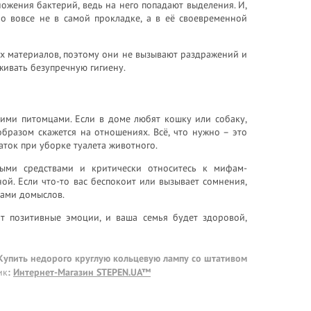
ножения бактерий, ведь на него попадают выделения. И,
ло вовсе не в самой прокладке, а в её своевременной
х материалов, поэтому они не вызывают раздражений и
живать безупречную гигиену.
ими питомцами. Если в доме любят кошку или собаку,
бразом скажется на отношениях. Всё, что нужно – это
ток при уборке туалета животного.
ными средствами и критически относитесь к мифам-
й. Если что-то вас беспокоит или вызывает сомнения,
вами домыслов.
ит позитивные эмоции, и ваша семья будет здоровой,
 Купить недорого круглую кольцевую лампу со штативом
ик
:
Интернет-Магазин STEPEN.UA™