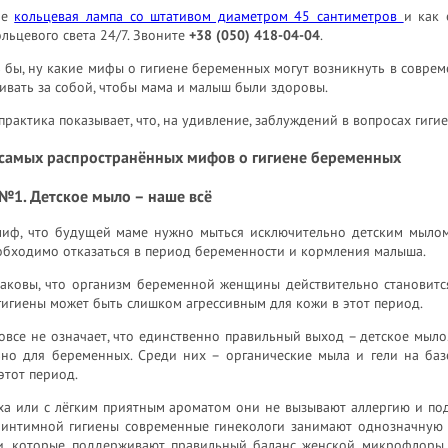
ое
кольцевая лампа со штативом диаметром 45 сантиметров
и как 
льцевого света 24/7. Звоните
+38 (050) 418-04-04
.
 бы, ну какие мифы о гигиене беременных могут возникнуть в соврем
ивать за собой, чтобы мама и малыш были здоровы.
практика показывает, что, на удивление, заблуждений в вопросах гиг
5 самых распространённых мифов о гигиене беременных
№1. Детское мыло – наше всё
миф, что будущей маме нужно мыться исключительно детским мылом,
обходимо отказаться в период беременности и кормления малыша.
таковы, что организм беременной женщины действительно становитс
гигиены может быть слишком агрессивным для кожи в этот период.
овсе не означает, что единственно правильный выход – детское мыло
ьно для беременных. Среди них – органические мыла и гели на баз
этот период.
ха или с лёгким приятным ароматом они не вызывают аллергию и под
 интимной гигиены современные гинекологи занимают однозначную 
и, которые поддерживают правильный баланс женской микрофлоры. 