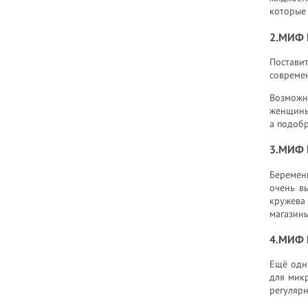
которые 
2.МИФ №
Постави
современ
Возможн
женщины 
а подобр
3.МИФ 
Беременн
очень в
кружева 
магазины
4.МИФ 
Ещё одн
для микр
регулярн