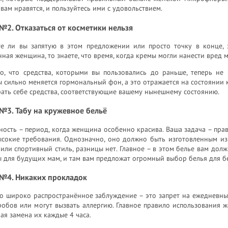
вам нравятся, и пользуйтесь ими с удовольствием.
2. Отказаться от косметики нельзя
те ли вы запятую в этом предложении или просто точку в конце, 
ная женщина, то знаете, что время, когда кремы могли нанести вред 
о, что средства, которыми вы пользовались до раньше, теперь не
сильно меняется гормональный фон, а это отражается на состоянии к
ать себе средства, соответствующие вашему нынешнему состоянию.
№3. Табу на кружевное бельё
ость – период, когда женщина особенно красива. Ваша задача – пра
ысокие требования. Однозначно, оно должно быть изготовленным из 
или спортивный стиль, разницы нет. Главное – в этом белье вам до
 для будущих мам, и там вам предложат огромный выбор белья для б
№4. Никаких прокладок
о широко распространённое заблуждение – это запрет на ежедневные
обов или могут вызвать аллергию. Главное правило использования ж
ая замена их каждые 4 часа.