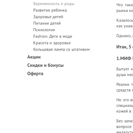
Беременность и роды
Что так
Развитие ребенка
рынка ко
Здоровье детей
Казалось
Питание детей
как ухаж
Психология
Однако, 
Fashion. Дети в моде
Красота и здоровье
Итак, 
Кольцевая лампа со штативом
Акции
1.МИФ 
Скидки и бонусы
Бытует 
Оферта
душа не
Реалии 
средств 
Но это в
специал
кожей в 
Без запа
вопросе
жидкост