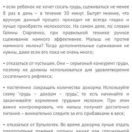
• если ребенок не хочет сосать грудь, сцеживаться не менее
8 раз в день – в течение 30 минут. Бытует мнение, что
вручную данный процесс проходит не всегда гладко и
лучше приобрести молокоотсос. На самом деле, по словам
Галины Старченко, при правильной технике ручное
сцеживание намного эффективнее. Малыш не против
маминого молока? Тогда дополнительные сцеживания не
нужны, даже если его пока не очень много;
• отказаться от пустышек. Они – серьезный конкурент груди,
поэтому не должны использоваться для удовлетворения
сосательного рефлекса;
• постепенно сокращать количество докорма. Используйте
схему "грудь – докорм – грудь", то есть начинайте и
заканчивайте кормление грудным молоком. При этом
важно контролировать, что малыш получает достаточно
питания – внимательно следите за его прибавками в весе;
• отказаться от бутылочек. Во время докорма лучше отдать
предпочтение ложечке, шприцу, чашке или специальной