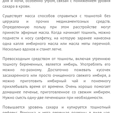
дня и ночи, особенно утром, связан с понижением уровня
сахара в крови.
Существует масса способов справиться с тошнотой без
церукала и прочих медикаментозных средств.
Определенную пользу при этом расстройстве могут
принести эфирные масла. Когда начинает тошнить, можно
поднести к носу салфетку, на которую заранее нанесена
одна капля имбирного масла или масла мяты перечной.
Несколько вдохов и станет легче.
Превосходным средством от тошноты, включая утреннюю
тошноту беременных, является имбирь. Употреблять его
можно по-разному. Достаточно пожевать кусочек
засахаренного или просто очищенного свежего имбиря, а
можно приготовить имбирный чай и понемногу
прихлебывать время от времени. Очень хорошо помогает
домашнее печенье, приготовленное со свежим имбирем.
Нужно съесть одну-две печенюшки при необходимости.
Повышается уровень сахара и купируется тошнотный
рефлекс. Ромашка и мята перечная полезны в виде чая.