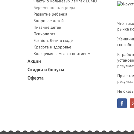
Факты о кольцевых лампах LUMO
Беременность и роды
Развитие ребенка
Здоровье детей
Что так
Питание детей
рынка ко
Психология
Женщины
Fashion. Дети в моде
способно
Красота и здоровье
Кольцевая лампа со штативом
К работ
установ
Акции
результа
Скидки и бонусы
При это
Оферта
результа
Не оказы