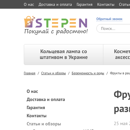
О нас
Доставка и оплата
Гарантия
Контакты
Стать
Обратный звонок
Кольцевая лампа со
Космет
штативом в Украине
аксес
Главная
/
Статьи и обзоры
/
Беременность и роды
/
Фрукты в ра
Фру
О нас
Доставка и оплата
раз
Гарантия
Контакты
25 мая 
Статьи и обзоры