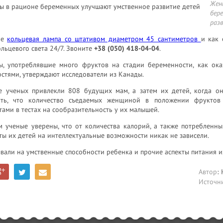
Жен
бер
раз
ое
кольцевая лампа со штативом диаметром 45 сантиметров
и как 
льцевого света 24/7. Звоните
+38 (050) 418-04-04
.
, употреблявшие много фруктов на стадии беременности, как ока
стями, утверждают исследователи из Канады.
е ученых привлекли 808 будущих мам, а затем их детей, когда он
ить, что количество съедаемых женщиной в положении фруктов
тами в тестах на сообразительность у их малышей.
м ученые уверены, что от количества калорий, а также потребленн
ты их детей на интеллектуальные возможности никак не зависели.
вали на умственные способности ребенка и прочие аспекты питания и
Автор
:
Источн