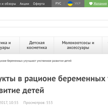
РУС
|
УКР
Желания
и и обзоры
Акции
Оферта
ика и
Детская
Молокоотсосы и
суары
косметика
аксессуары
ционе беременных улучшают умственное развитие детей
кты в рационе беременных 
витие детей
2017, 10:55
Просмотров: 553